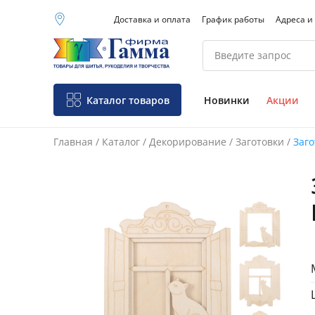
Доставка и оплата
График работы
Адреса и
Москва (основной
склад)
Санкт-Петербург
Новосибирск
Нижний Новгород
Каталог товаров
Новинки
Акции
Екатеринбург
Главная
/
Каталог
/
Декорирование
/
Заготовки
/
Заго
Фо