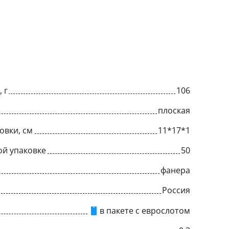
 г
106
плоская
овки, см
11*17*1
ой упаковке
50
фанера
Россия
в пакете с еврослотом