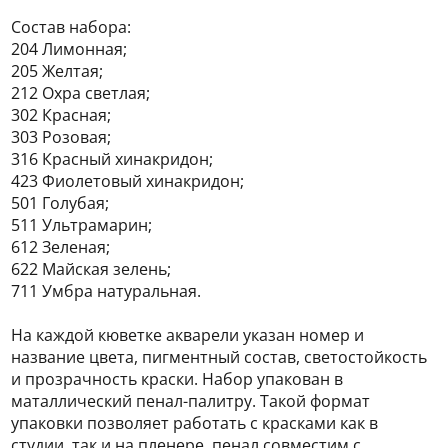
Состав набора:
204 Лимонная;
205 Желтая;
212 Охра светлая;
302 Красная;
303 Розовая;
316 Красный хинакридон;
423 Фиолетовый хинакридон;
501 Голубая;
511 Ультрамарин;
612 Зеленая;
622 Майская зелень;
711 Умбра натуральная.
На каждой кюветке акварели указан номер и
название цвета, пигментный состав, светостойкость
и прозрачность краски. Набор упакован в
маталлический пенал-палитру. Такой формат
упаковки позволяет работать с красками как в
студии, так и на пленере. пенал совместим с