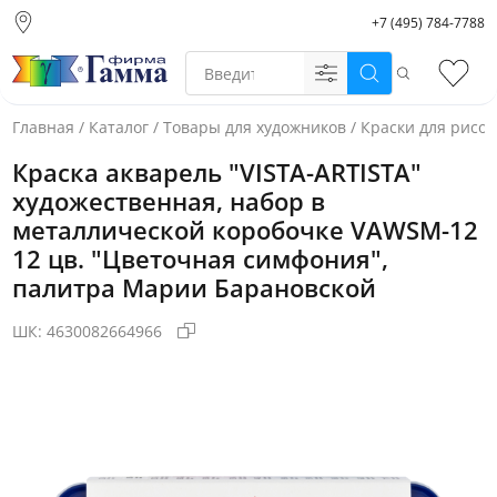
+7 (495) 784-7788
Москва (основной
склад)
Поиск
Избр
Санкт-Петербург
Новосибирск
Главная
/
Каталог
/
Товары для художников
/
Краски для рисо
Нижний Новгород
Краска акварель "VISTA-ARTISTA"
Екатеринбург
художественная, набор в
металлической коробочке VAWSM-12
12 цв. "Цветочная симфония",
палитра Марии Барановской
ШК:
4630082664966
Фото товара