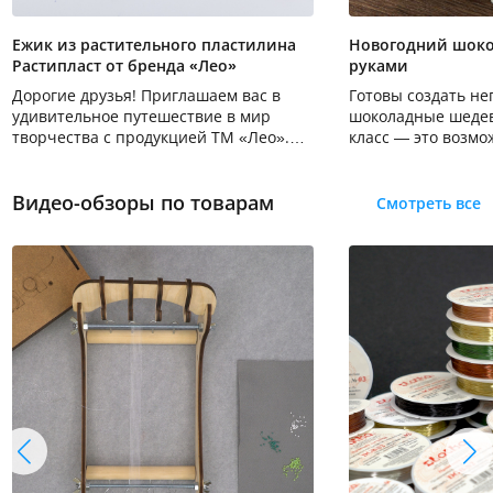
Ежик из растительного пластилина
Новогодний шоко
Растипласт от бренда «Лео»
руками
Дорогие друзья! Приглашаем вас в
Готовы создать н
удивительное путешествие в мир
шоколадные шедев
творчества с продукцией ТМ «Лео».
класс — это возмо
Мы создадим неповторимую картину в
создавать праздн
технике пластилинографии, используя
порадовать себя и
чудесный растительный пластилин
Видео-обзоры по товарам
оригинальными п
Смотреть все
Растипласт.