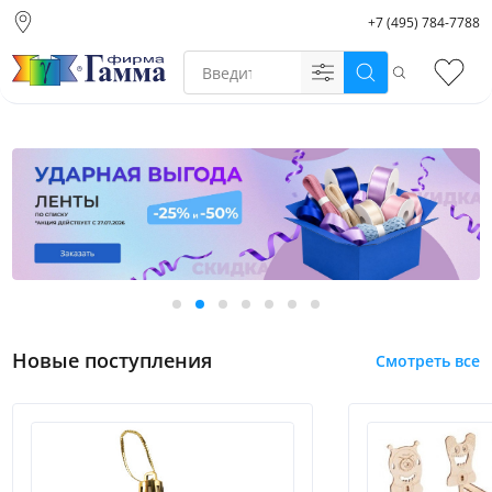
+7 (495) 784-7788
Москва (основной
склад)
Поиск
Избр
Санкт-Петербург
Новосибирск
Нижний Новгород
Екатеринбург
Новые поступления
Смотреть все