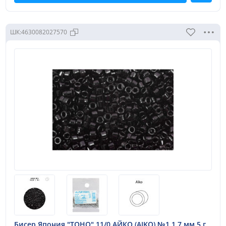
ШК:
4630082027570
Бисер Япония "TOHO" 11/0 АЙКО (AIKO) №1 1.7 мм 5 г