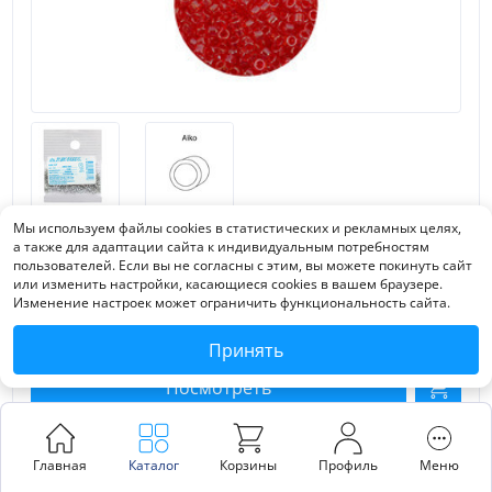
Мы используем файлы cookies в статистических и рекламных целях,
Бисер Япония "TOHO" 11/0 АЙКО (AIKO) №2 1.7 мм 5 г
а также для адаптации сайта к индивидуальным потребностям
Оптовая
пользователей. Если вы не согласны с этим, вы можете покинуть сайт
Зарегистрируйтесь, чтобы узнать цену и получить персональную скидку
или изменить настройки, касающиеся cookies в вашем браузере.
Изменение настроек может ограничить функциональность сайта.
МРРЦ
1009
₽
/
шт.
за упак. (от 1 упак. одного цвета/наименования)
Принять
Посмотреть
Главная
Каталог
Корзины
Профиль
Меню
ШК:
4630082027150