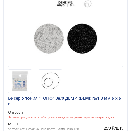
Поиск по выбранному разделу
Поиск
Бисер Япония "TOHO" 08/0 ДЕМИ (DEMI) №1 3 мм 5 х 5
Наличие в выбранном филиале
г
Все товары
Оптовая
Зарегистрируйтесь, чтобы узнать цену и получить персональную скидку
В наличии
МРРЦ
259
₽
/
шт.
за упак. (от 1 упак. одного цвета/наименования)