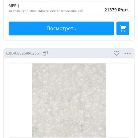
МРРЦ
21379
₽
/
шт.
за упак. (от 1 упак. одного цвета/наименования)
Посмотреть
ШК:
4680269962651