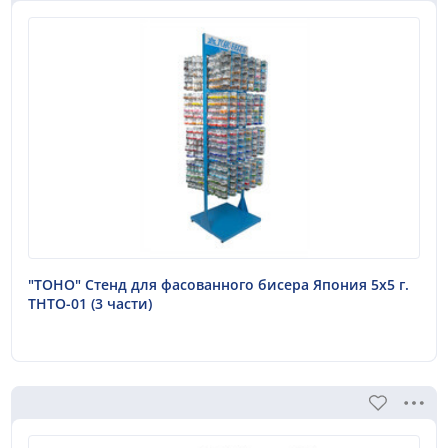
лёгкий вес, а мастерице – более удобное и быстрое
бисероплетение.
2. Все бисерины имеют одинаковый размер! Это
значительно упрощает работу (не требуется
производить калибровку) и позволяет выполнять
изделия со сложной геометрией.
3. Постоянство цвета от партии к партии
существенно упрощает процедуру приобретения
недостающих бисеринок нужных цветов.
Попробуйте бисер TOHO в деле – это любовь с
первого взгляда!
"TOHO" Стенд для фасованного бисера Япония 5х5 г.
THTO-01 (3 части)