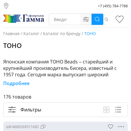
+7 (495) 784-7788
Москва (основной
склад)
Поиск
Избр
Санкт-Петербург
Новосибирск
Главная
/
Каталог
/
Каталог по бренду
/
TOHO
Нижний Новгород
TOHO
Екатеринбург
Японская компания TOHO Beads – старейший и
крупнейший производитель бисера, известный с
1957 года. Сегодня марка выпускает широкий
ассортимент бисера разных видов и оттенков и
Подробнее
активно занимается производством бисера сложных
форм.
176 товаров
Преимущества TOHO:
Фильтры
1. Широкое внутреннее отверстие бисера Toho
Вид каталога
Крупные ф
Спис
позволяет чаще пропускать нить, а значит, работать
со сложными схемами и воплощать любые задумки.
ШК:
4680269511682
Это свойство также гарантирует изделию более