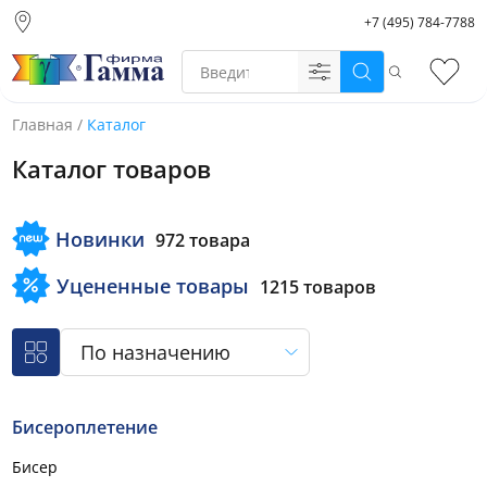
+7 (495) 784-7788
Москва (основной
склад)
Поиск
Избр
Санкт-Петербург
Новосибирск
Главная
/
Каталог
Нижний Новгород
Каталог товаров
Екатеринбург
Новинки
972 товара
Уцененные товары
1215 товаров
По назначению
Бисероплетение
Бисер