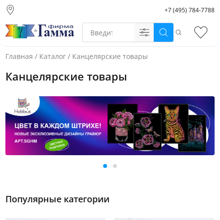
+7 (495) 784-7788
Москва (основной
склад)
Поиск
Избр
Санкт-Петербург
Новосибирск
Главная
/
Каталог
/
Канцелярские товары
Нижний Новгород
Канцелярские товары
Екатеринбург
Популярные категории