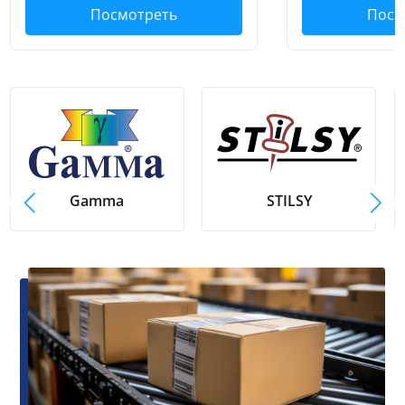
Посмотреть
Посм
STILSY
Gamma