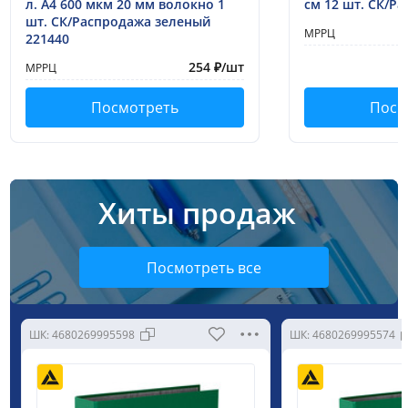
л. A4 600 мкм 20 мм волокно 1
см 12 шт. СК/Р
шт. СК/Распродажа зеленый
МРРЦ
221440
254
₽
/шт
МРРЦ
Посмотреть
Посм
Хиты продаж
Посмотреть все
ШК:
4680269995598
ШК:
4680269995574