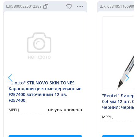
ШК:
8000825012389
ШК:
0884851106988
"Giotto" STILNOVO SKIN TONES
Карандаши цветные деревянные
F257400 заточенный 12 цв.
"Pentel" Линер P
F257400
0.4 мм 12 шт. 0
чернил: черный
не установлена
МРРЦ
МРРЦ