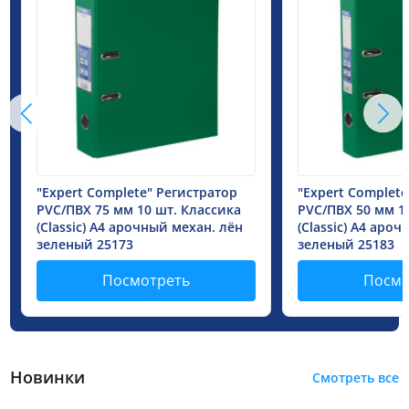
"Expert Complete" Регистратор
"Expert Complete
PVC/ПВХ 75 мм 10 шт. Классика
PVC/ПВХ 50 мм 1
(Classic) A4 арочный механ. лён
(Classic) A4 аро
зеленый 25173
зеленый 25183
Посмотреть
Посмо
Новинки
Смотреть все