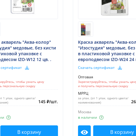
 акварель "Аква-колор"
Краска акварель "Аква-ко
удия" медовые, без кисти
"Изостудия" медовые, без
тиковой упаковке с
в пластиковой упаковке с
двесом IZO-W12 12 цв. .
европодвесом IZO-W24 24 ц
 сертификат
Скачать сертификат
я
Оптовая
ируйтесь, чтобы узнать цену
Зарегистрируйтесь, чтобы узнать цен
ть персональную скидку
и получить персональную скидку
МРРЦ
от 1 упак. одного цвета/
за упак. (от 1 упак. одного цвета/
145
₽
/
шт.
2
ания)
наименования)
Москва
ии
в наличии
В корзину
В корзину
мотреть
Посмотреть