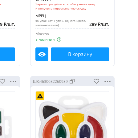
у
Зарегистрируйтесь, чтобы узнать цену
и получить персональную скидку
МРРЦ
за упак. (от 1 упак. одного цвета/
39
₽
/
шт.
289
₽
/
шт.
наименования)
Москва
в наличии
В корзину
Посмотреть
ШК:
4630082260939