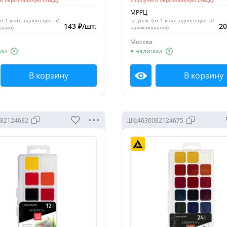
МРРЦ
от 1 упак. одного цвета/
за упак. (от 1 упак. одного цвета/
143
₽
/
шт.
2
ания)
наименования)
Москва
ии
в наличии
В корзину
В корзину
мотреть
Посмотреть
82124682
ШК:
4630082124675