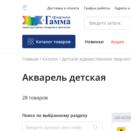
Доставка и оплата
График работы
Адреса и
Москва (основной
склад)
Санкт-Петербург
Новосибирск
Нижний Новгород
Каталог товаров
Новинки
Акции
Екатеринбург
Главная
/
Каталог
/
Детское художественное творчес
Акварель детская
28 товаров
Поиск по выбранному разделу
ШК:
46300
Поиск