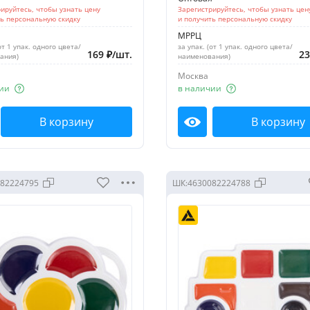
ируйтесь, чтобы узнать цену
Зарегистрируйтесь, чтобы узнать цен
ть персональную скидку
и получить персональную скидку
МРРЦ
от 1 упак. одного цвета/
за упак. (от 1 упак. одного цвета/
169
₽
/
шт.
2
ания)
наименования)
Москва
ии
в наличии
В корзину
В корзину
мотреть
Посмотреть
82224795
ШК:
4630082224788