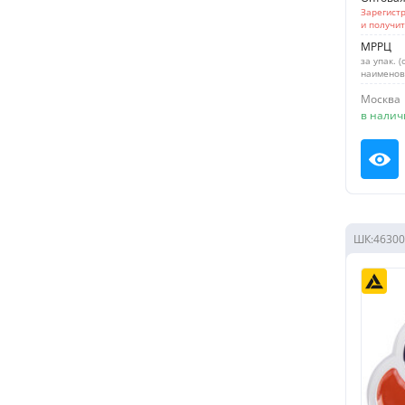
Зарегистр
и получи
МРРЦ
за упак. (
наименов
Москва
в налич
Пос
ШК:
46300