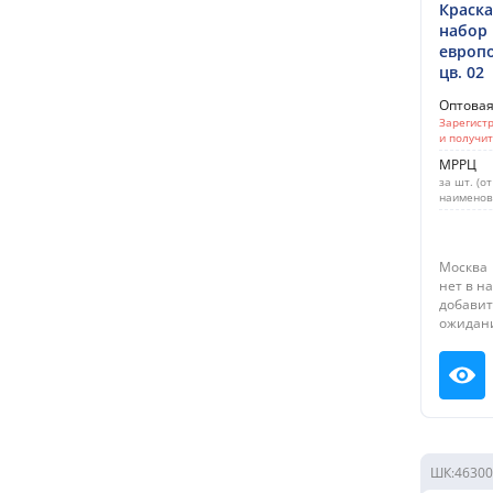
Краска
набор 
европо
цв. 02
Оптова
Зарегистр
и получи
МРРЦ
за шт. (о
наименов
Москва
нет в н
добавит
ожидан
Пос
ШК:
46300