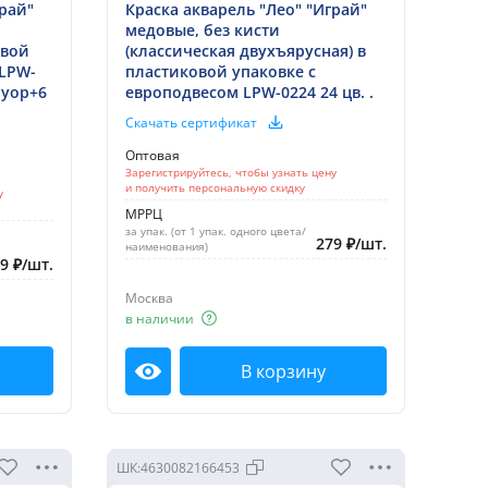
грай"
Краска акварель "Лео" "Играй"
медовые, без кисти
овой
(классическая двухъярусная) в
 LPW-
пластиковой упаковке с
флуор+6
европодвесом LPW-0224 24 цв. .
Скачать сертификат
Оптовая
Зарегистрируйтесь, чтобы узнать цену
и получить персональную скидку
у
МРРЦ
за упак. (от 1 упак. одного цвета/
279
₽
/
шт.
наименования)
09
₽
/
шт.
Москва
в наличии
В корзину
Посмотреть
ШК:
4630082166453