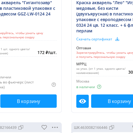
 акварель "Гигантозавр"
Краска акварель "Лео" "И
в пластиковой упаковке с
медовые, без кисти
двесом GGZ-LW-0124 24
(двухъярусная) в пластик
упаковке с европодвесом
0324 24 цв. 12 класс. + 6 
я
перлам
ируйтесь, чтобы узнать цену
ть персональную скидку
Скачать сертификат
Оптовая
т 1 шт. одного цвета/
172
₽
/
шт.
Зарегистрируйтесь, чтобы узнать цен
ания)
и получить персональную скидку
МРРЦ
за упак. (от 1 упак. одного цвета/
3
наименования)
аличии
Москва
ь во фьючерс (лист
в наличии
ия)
В корзину
В корзину
мотреть
Посмотреть
82166439
ШК:
4630082166446