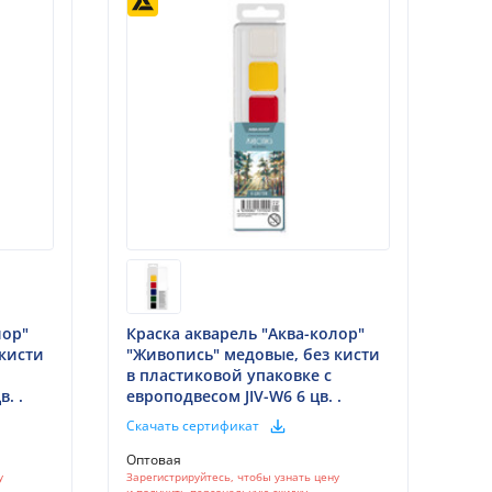
лор"
Краска акварель "Аква-колор"
 кисти
"Живопись" медовые, без кисти
в пластиковой упаковке с
. .
европодвесом JIV-W6 6 цв. .
Скачать сертификат
Оптовая
у
Зарегистрируйтесь, чтобы узнать цену
и получить персональную скидку