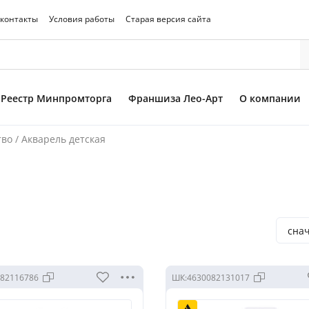
 контакты
Условия работы
Старая версия сайта
Реестр Минпромторга
Франшиза Лео-Арт
О компании
тво
/
Акварель детская
сна
82116786
ШК:
4630082131017