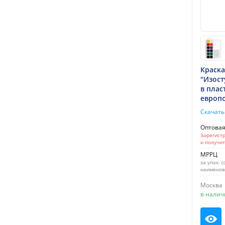
Краска
"Изост
в плас
европо
Скачать
Оптова
Зарегистр
и получи
МРРЦ
за упак. (
наименов
Москва
в налич
Пос