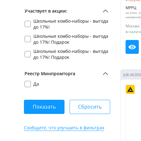
МРРЦ
Участвует в акции:
за упак. (
наименов
Школьные комбо-наборы - выгода
Москва
до 17%!
в налич
Школьные комбо-наборы - выгода
до 17%! Подарок
Пос
Школьные комбо-наборы - выгода
до 17%! Подарок
Реестр Минпромторга
ШК:
46300
Да
Показать
Сбросить
Сообщите, что улучшить в фильтрах