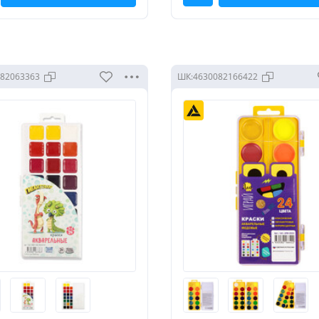
82063363
ШК:
4630082166422