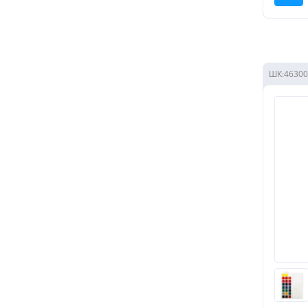
ШК:
46300