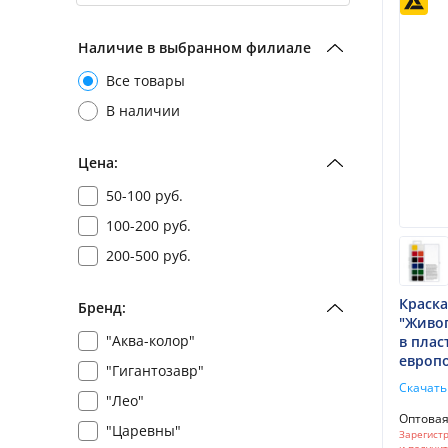
Наличие в выбранном филиале
Все товары
В наличии
Цена:
50-100 руб.
100-200 руб.
200-500 руб.
Краска
Бренд:
"Живоп
"Аква-колор"
в плас
европо
"Гигантозавр"
Скачать
"Лео"
Оптова
"Царевны"
Зарегистр
и получи