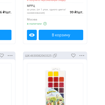
МРРЦ
за упак. (от 1 упак. одного цвета/
06
₽
/
шт.
99
₽
/
шт.
наименования)
Москва
в наличии
В корзину
Посмотреть
ШК:
4630082063325