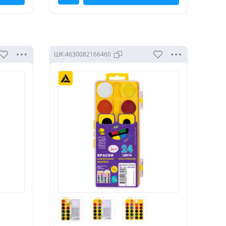
ШК:
4630082166460