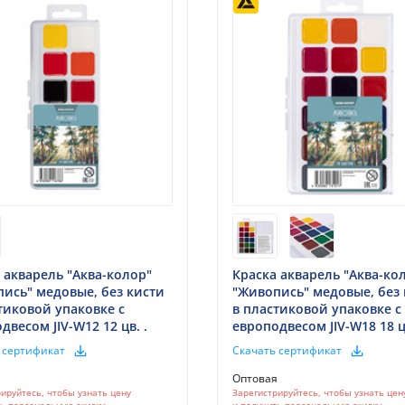
 акварель "Аква-колор"
Краска акварель "Аква-ко
ись" медовые, без кисти
"Живопись" медовые, без
тиковой упаковке с
в пластиковой упаковке с
двесом JIV-W12 12 цв. .
европодвесом JIV-W18 18 цв
 сертификат
Скачать сертификат
я
Оптовая
ируйтесь, чтобы узнать цену
Зарегистрируйтесь, чтобы узнать цен
ть персональную скидку
и получить персональную скидку