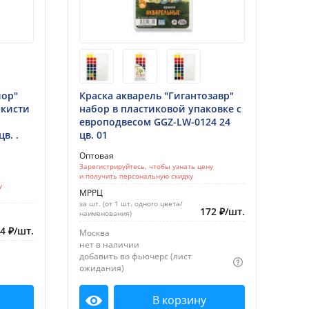
лор"
Краска акварель "Гигантозавр"
 кисти
набор в пластиковой упаковке с
европодвесом GGZ-LW-0124 24
в. .
цв. 01
Оптовая
Зарегистрируйтесь, чтобы узнать цену
и получить персональную скидку
у
МРРЦ
за шт. (от 1 шт. одного цвета/
172
₽
/
шт.
наименования)
64
₽
/
шт.
Москва
нет в наличии
добавить во фьючерс (лист
ожидания)
В корзину
Посмотреть