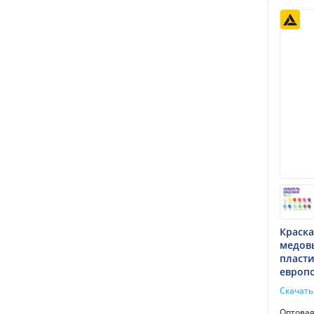
Краска
медовы
пласти
европо
Скачать
Оптова