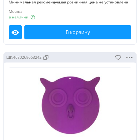
Минимальная рекомендуемая розничная цена не установлена
Москва
в наличии
В корзину
Посмотреть
Поиск по выбранному разделу
ШК:
4680269063242
Поиск
Наличие в выбранном филиале
Все товары
В наличии
Цена:
менее 50 руб.
50-100 руб.