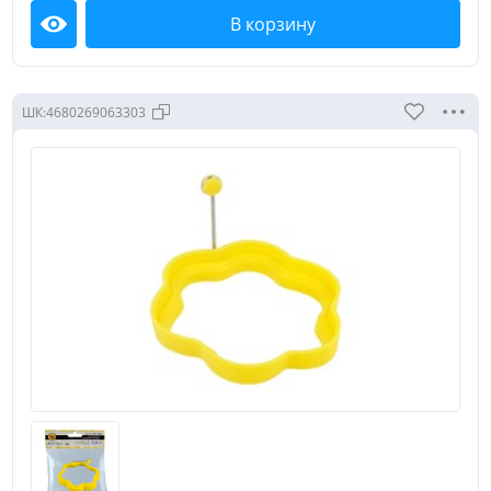
В корзину
Посмотреть
ШК:
4680269063303