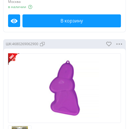
Москва
в наличии
В корзину
Посмотреть
ШК:
4680269062900