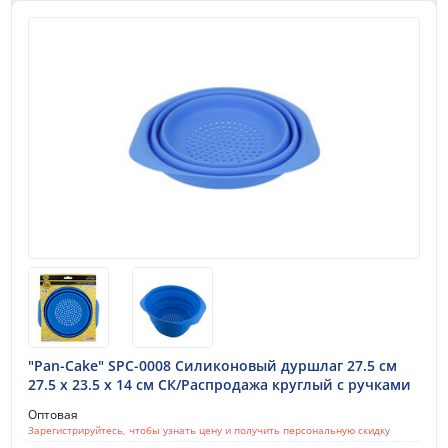
дном изготовлены из электролитно-луженого листа.
Формы с антипригарным покрытием сделают
приготовление выпечки максимально комфортным.
Антипригарное покрытие препятствует пригоранию
и обеспечивает легкую очистку после
использования, способствует теплопоглощению, а
содержимое обогревается более интенсивно и
равномерно.
"Pan-Cake" SPC-0008 Силиконовый дуршлаг 27.5 см
27.5 x 23.5 x 14 см СК/Распродажа круглый с ручками
Оптовая
Зарегистрируйтесь, чтобы узнать цену и получить персональную скидку