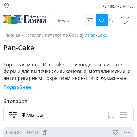
+7 (495) 784-7788
Москва (основной
склад)
Поиск
Избр
Санкт-Петербург
Новосибирск
Главная
/
Каталог
/
Каталог по бренду
/
Pan-Cake
Нижний Новгород
Pan-Cake
Екатеринбург
Торговая марка Pan-Cake производит различные
формы для выпечки: силиконовые, металлические, с
антипригарным покрытием «нон-стик», бумажные
розетки для кексов, пергамент для выпечки и другие
Подробнее
кухонные принадлежности.
6 товаров
Силиконовые формы изготовлены из экологически
безопасного современного материала, который не
Фильтры
вступает во взаимодействие с окружающей средой и
Вид каталога
Крупные ф
Спис
не выделяет никаких вредных веществ при
нагревании. Металлические разъемные и
ШК:
4680269041912
неразъемные формы для выпечки с гофрированным