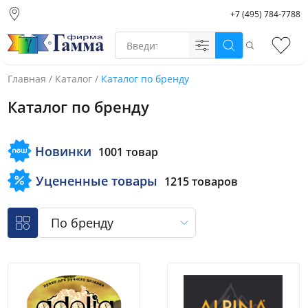
+7 (495) 784-7788
Москва (основной
склад)
Поиск
Избр
Санкт-Петербург
Новосибирск
Главная
/
Каталог
/
Каталог по бренду
Нижний Новгород
Каталог по бренду
Екатеринбург
Новинки
1001 товар
Уцененные товары
1215 товаров
По бренду