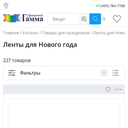
+7 (495) 784-7788
Москва (основной
склад)
Поиск
Избр
Санкт-Петербург
Новосибирск
Главная
/
Каталог
/
Товары для праздников
/
Ленты для Нового
Нижний Новгород
Ленты для Нового года
Екатеринбург
227 товаров
Фильтры
Вид каталога
Крупные ф
Спис