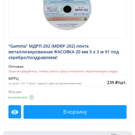
2 месяца
3 месяца
Распродажа
25%
"Gamma" МДРП-202 (MDRP-202) лента
металлизированная ФАСОВКА 20 мм 5 х 3 м 01 под
Тип товара:
серебро/поздравляем!
Лента
Оптовая
Зарегистрируйтесь, чтобы узнать цену и получить персональную скидку
Шнур
МРРЦ
239
₽
/
шт.
за упак. (от 1 упак. одного цвета/наименования)
Бренд:
Москва
"BLITZ"
в наличии
"Gamma"
В корзину
Посмотреть
Участвует в акции:
Скидка 25%