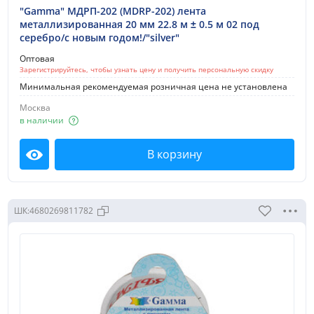
"Gamma" МДРП-202 (MDRP-202) лента
Поиск по выбранному разделу
металлизированная 20 мм 22.8 м ± 0.5 м 02 под
серебро/с новым годом!/"silver"
Поиск
Оптовая
Зарегистрируйтесь, чтобы узнать цену и получить персональную скидку
Наличие в выбранном филиале
Минимальная рекомендуемая розничная цена не установлена
Все товары
Москва
в наличии
В наличии
В корзину
Цена:
Посмотреть
менее 50 руб.
50-100 руб.
ШК:
4680269811782
100-200 руб.
200-500 руб.
500-1000 руб.
Новинки: