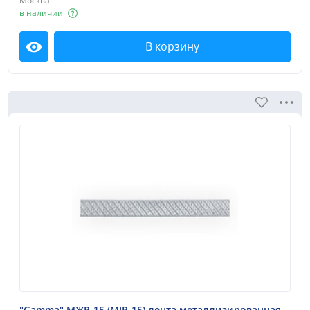
Москва
в наличии
В корзину
Посмотреть
"Gamma" МЖР-15 (MJR-15) лента металлизированная