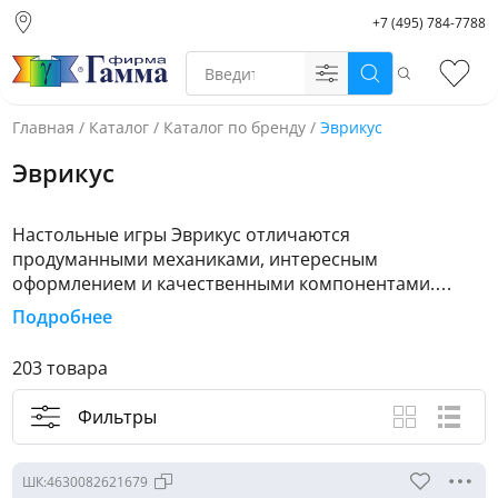
+7 (495) 784-7788
Москва (основной
склад)
Поиск
Избр
Санкт-Петербург
Новосибирск
Главная
/
Каталог
/
Каталог по бренду
/
Эврикус
Нижний Новгород
Эврикус
Екатеринбург
Настольные игры Эврикус отличаются
продуманными механиками, интересным
оформлением и качественными компонентами.
Среди игр, выпущенных под маркой Эврикус, есть
Подробнее
игры для детей, семейного досуга, компаний друзей,
а также поклонников стратегий. Приоритетное
203 товара
направление издательства – собственные проекты,
поэтому большинство игр под маркой Эврикус
Фильтры
Вид каталога
Крупные ф
Спис
произведено в России. Играйте в хорошие игры
вместе с Эврикус!
ШК:
4630082621679