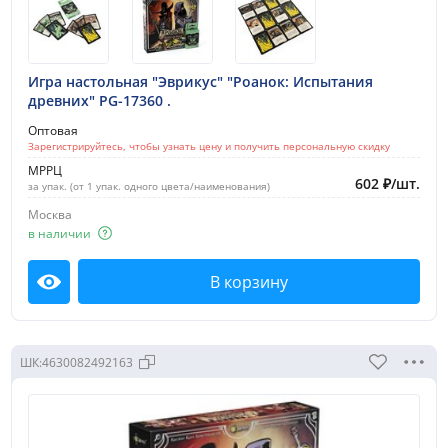
Игра настольная "Эврикус" "Роанок: Испытания
древних" PG-17360 .
Оптовая
Зарегистрируйтесь, чтобы узнать цену и получить персональную скидку
МРРЦ
602
₽
/
шт.
за упак. (от 1 упак. одного цвета/наименования)
Москва
в наличии
В корзину
Посмотреть
ШК:
4630082492163