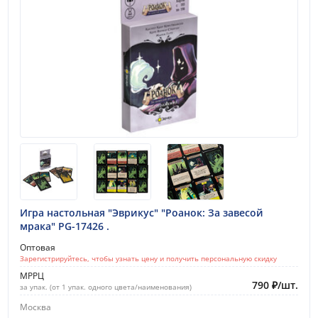
Игра настольная "Эврикус" "Роанок: За завесой
мрака" PG-17426 .
Оптовая
Зарегистрируйтесь, чтобы узнать цену и получить персональную скидку
МРРЦ
790
₽
/
шт.
за упак. (от 1 упак. одного цвета/наименования)
Москва