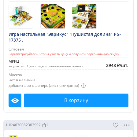
В наличии
Цена:
200-500 руб.
Игра настольная "Эврикус" "Пушистая долина" PG-
500-1000 руб.
17375 .
1000-2000 руб.
Оптовая
Зарегистрируйтесь, чтобы узнать цену и получить персональную скидку
2000-3000 руб.
МРРЦ
3000-5000 руб.
2948
₽
/
шт.
за упак. (от 1 упак. одного цвета/наименования)
5000-10000 руб.
Москва
нет в наличии
Показать все
добавить во фьючерс (лист ожидания)
Новинки:
В корзину
Посмотреть
1 месяц
2 месяца
ШК:
4630082362992
3 месяца