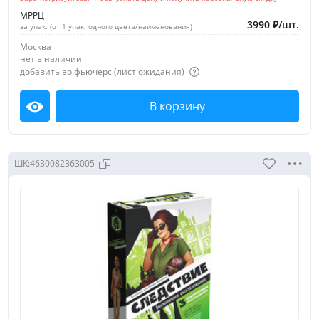
МРРЦ
3990
₽
/
шт.
за упак. (от 1 упак. одного цвета/наименования)
Москва
нет в наличии
добавить во фьючерс (лист ожидания)
В корзину
Посмотреть
ШК:
4630082363005