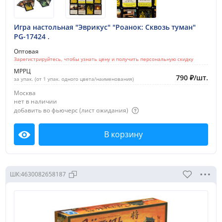
Игра настольная "Эврикус" "Роанок: Сквозь туман"
PG-17424 .
Оптовая
Зарегистрируйтесь, чтобы узнать цену и получить персональную скидку
МРРЦ
790
₽
/
шт.
за упак. (от 1 упак. одного цвета/наименования)
Москва
нет в наличии
добавить во фьючерс (лист ожидания)
В корзину
Посмотреть
ШК:
4630082658187