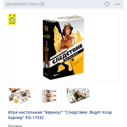
ШК:
4630082175004
Игра настольная "Эврикус" "Следствие. Ведёт Клэр
Харпер" PG-17332 .
Оптовая