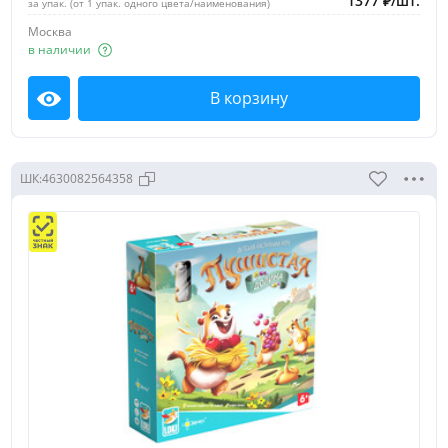
1377
₽
/
шт.
за упак. (от 1 упак. одного цвета/наименования)
Москва
в наличии
В корзину
Посмотреть
ШК:
4630082564358
Поиск по выбранному разделу
Поиск
Наличие в выбранном филиале
Все товары