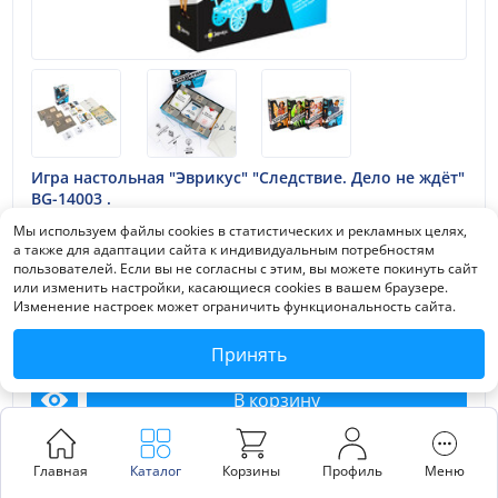
Игра настольная "Эврикус" "Следствие. Дело не ждёт"
BG-14003 .
Мы используем файлы cookies в статистических и рекламных целях,
Оптовая
а также для адаптации сайта к индивидуальным потребностям
Зарегистрируйтесь, чтобы узнать цену и получить персональную скидку
пользователей. Если вы не согласны с этим, вы можете покинуть сайт
МРРЦ
или изменить настройки, касающиеся cookies в вашем браузере.
2990
₽
/
шт.
за упак. (от 1 упак. одного цвета/наименования)
Изменение настроек может ограничить функциональность сайта.
Москва
в наличии
Принять
В корзину
Посмотреть
Главная
Каталог
Корзины
Профиль
Меню
ШК:
4630082555233