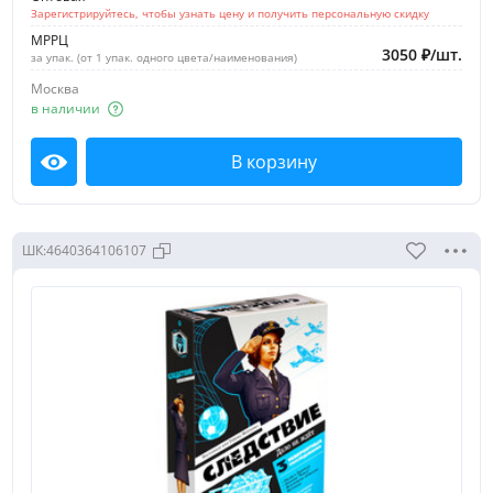
Зарегистрируйтесь, чтобы узнать цену и получить персональную скидку
МРРЦ
3050
₽
/
шт.
за упак. (от 1 упак. одного цвета/наименования)
Москва
в наличии
В корзину
Посмотреть
ШК:
4640364106107