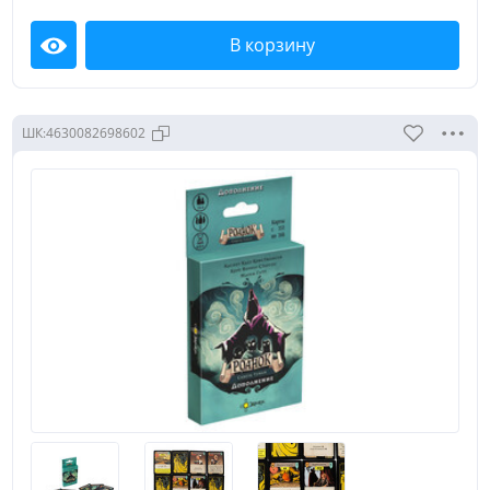
В корзину
Посмотреть
ШК:
4630082698602