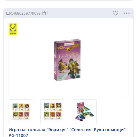
ШК:
4680269779099
Игра настольная "Эврикус" "Селестия: Рука помощи"
PG-11007 .