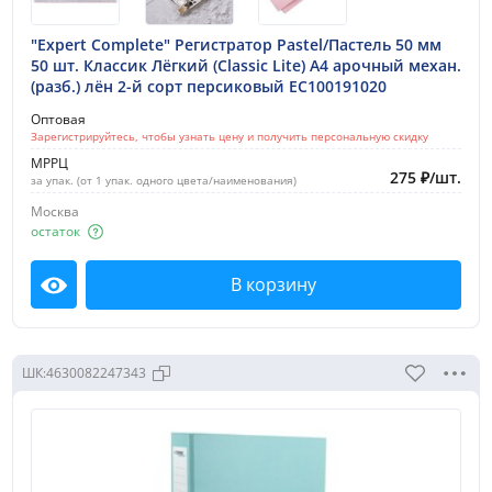
"Expert Complete" Регистратор Pastel/Пастель 50 мм
50 шт. Классик Лёгкий (Classic Lite) A4 арочный механ.
(разб.) лён 2-й сорт персиковый EC100191020
Оптовая
Зарегистрируйтесь, чтобы узнать цену и получить персональную скидку
МРРЦ
275
₽
/
шт.
за упак. (от 1 упак. одного цвета/наименования)
Москва
остаток
В корзину
Посмотреть
ШК:
4630082247343