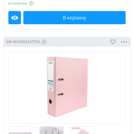
в наличии
В корзину
Посмотреть
ШК:
4630082247350