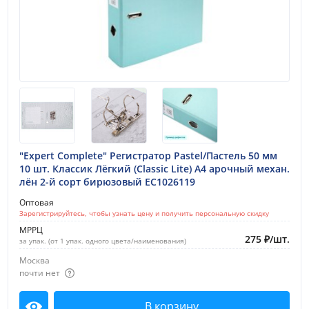
загрязнения и смятия. Надежный механизм кнопок
Premier/Премьер
предотвращает выпадение, даже при размещении
Trend
конверта клапаном вниз. Выпускаются в широком
диапазоне цветов и различных форматов, включая
Trend ICEberries/Тренд
формат «travel».
Показать все
Новинки:
2 месяца
3 месяца
"Expert Complete" Регистратор Pastel/Пастель 50 мм
10 шт. Классик Лёгкий (Classic Lite) A4 арочный механ.
лён 2-й сорт бирюзовый EC1026119
Техника:
Оптовая
Графика
Зарегистрируйтесь, чтобы узнать цену и получить персональную скидку
Карандаш
МРРЦ
275
₽
/
шт.
за упак. (от 1 упак. одного цвета/наименования)
Скетчинг
Москва
Универсальная
Офисные и письменные принадлежности
почти нет
Эскизы
Высококачественные и функциональные
В корзину