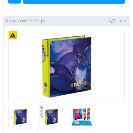
ШК:
4630082119299