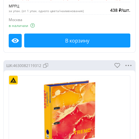
МРРЦ
438
₽
/
шт.
за упак. (от 1 упак. одного цвета/наименования)
Москва
в наличии
В корзину
Посмотреть
ШК:
4630082119312