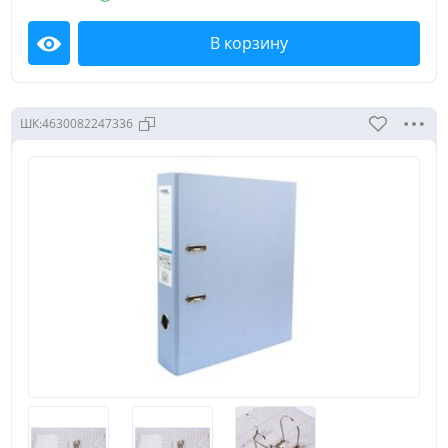
В корзину
Посмотреть
ШК:
4630082247336