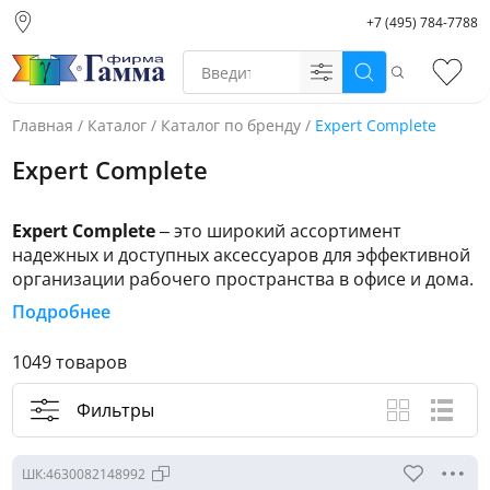
+7 (495) 784-7788
Москва (основной
склад)
Поиск
Избр
Санкт-Петербург
Новосибирск
Главная
/
Каталог
/
Каталог по бренду
/
Expert Complete
Нижний Новгород
Expert Complete
Екатеринбург
Expert Complete
– это широкий ассортимент
надежных и доступных аксессуаров для эффективной
организации рабочего пространства в офисе и дома.
Подробнее
Несколько причин доверить Expert Complete Ваш
офис:
1049 товаров
• Собственное производство в России
• Безупречное качество
Фильтры
Вид каталога
Крупные ф
Спис
• Надежность всех механизмов и фурнитуры
• Функциональность
ШК:
4630082148992