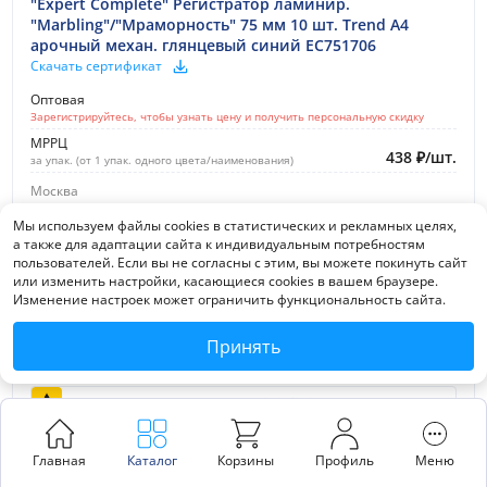
"Expert Complete" Регистратор ламинир.
"Marbling"/"Мраморность" 75 мм 10 шт. Trend A4
арочный механ. глянцевый синий EC751706
Скачать сертификат
Оптовая
Зарегистрируйтесь, чтобы узнать цену и получить персональную скидку
МРРЦ
438
₽
/
шт.
за упак. (от 1 упак. одного цвета/наименования)
Москва
в наличии
Мы используем файлы cookies в статистических и рекламных целях,
а также для адаптации сайта к индивидуальным потребностям
В корзину
пользователей. Если вы не согласны с этим, вы можете покинуть сайт
Посмотреть
или изменить настройки, касающиеся cookies в вашем браузере.
Изменение настроек может ограничить функциональность сайта.
Принять
ШК:
4630082119428
Главная
Каталог
Корзины
Профиль
Меню