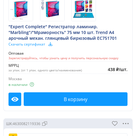
"Expert Complete" Регистратор ламинир.
"Marbling"/"Мраморность" 75 мм 10 шт. Trend A4
арочный механ. глянцевый бирюзовый EC751701
Скачать сертификат
Оптовая
Зарегистрируйтесь, чтобы узнать цену и получить персональную скидку
МРРЦ
438
₽
/
шт.
за упак. (от 1 упак. одного цвета/наименования)
Москва
в наличии
В корзину
Посмотреть
ШК:
4630082119336