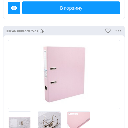
В корзину
Посмотреть
ШК:
4630082287523