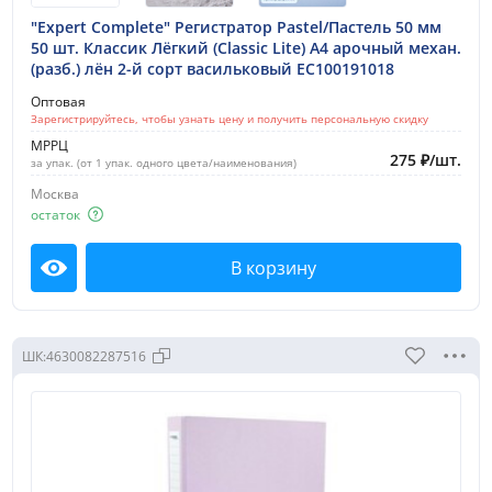
"Expert Complete" Регистратор Pastel/Пастель 50 мм
50 шт. Классик Лёгкий (Classic Lite) A4 арочный механ.
(разб.) лён 2-й сорт васильковый EC100191018
Оптовая
Зарегистрируйтесь, чтобы узнать цену и получить персональную скидку
МРРЦ
275
₽
/
шт.
за упак. (от 1 упак. одного цвета/наименования)
Москва
остаток
В корзину
Посмотреть
ШК:
4630082287516