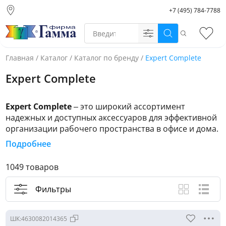
+7 (495) 784-7788
Москва (основной
склад)
Поиск
Избр
Санкт-Петербург
Новосибирск
Главная
/
Каталог
/
Каталог по бренду
/
Expert Complete
Нижний Новгород
Expert Complete
Екатеринбург
Expert Complete
– это широкий ассортимент
надежных и доступных аксессуаров для эффективной
организации рабочего пространства в офисе и дома.
Подробнее
Несколько причин доверить Expert Complete Ваш
офис:
1049 товаров
• Собственное производство в России
• Безупречное качество
Фильтры
Вид каталога
Крупные ф
Спис
• Надежность всех механизмов и фурнитуры
• Функциональность
ШК:
4630082014365