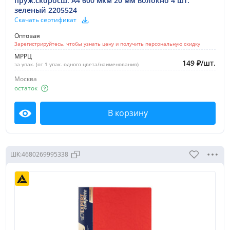
пруж.скоросш. A4 600 мкм 20 мм волокно 4 шт.
зеленый 2205524
Скачать сертификат
Оптовая
Зарегистрируйтесь, чтобы узнать цену и получить персональную скидку
МРРЦ
149
₽
/
шт.
за упак. (от 1 упак. одного цвета/наименования)
Москва
остаток
В корзину
Посмотреть
ШК:
4680269995338