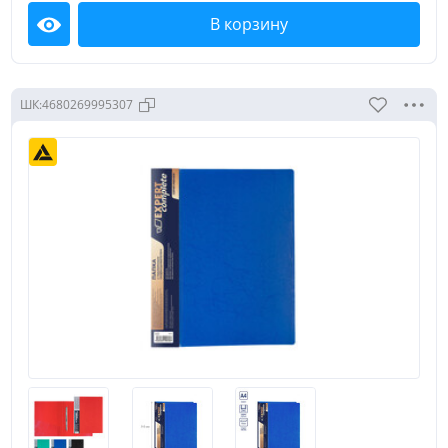
В корзину
Посмотреть
ШК:
4680269995307