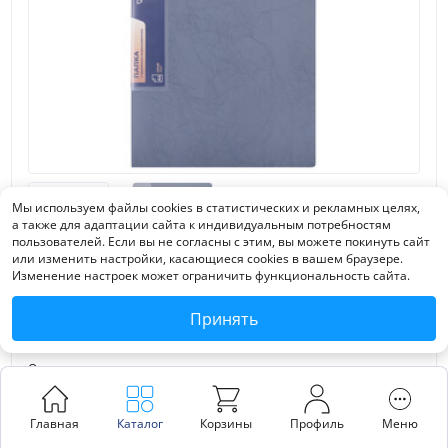
Мы используем файлы cookies в статистических и рекламных целях,
а также для адаптации сайта к индивидуальным потребностям
пользователей. Если вы не согласны с этим, вы можете покинуть сайт
или изменить настройки, касающиеся cookies в вашем браузере.
Изменение настроек может ограничить функциональность сайта.
"Expert Complete" Premier/Премьер Папка
пруж.скоросш. A4 700 мкм 20 мм волокно 6 шт. серый
Принять
new EC210530157
Скачать сертификат
Оптовая
Зарегистрируйтесь, чтобы узнать цену и получить персональную скидку
МРРЦ
169
₽
/
шт.
Главная
Каталог
Корзины
Профиль
Меню
за упак. (от 1 упак. одного цвета/наименования)