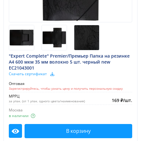
"Expert Complete" Premier/Премьер Папка на резинке
A4 600 мкм 35 мм волокно 5 шт. черный new
EC21043001
Скачать сертификат
Оптовая
Зарегистрируйтесь, чтобы узнать цену и получить персональную скидку
МРРЦ
169
₽
/
шт.
за упак. (от 1 упак. одного цвета/наименования)
Москва
в наличии
В корзину
Посмотреть