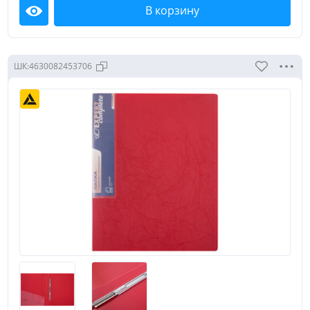
В корзину
Посмотреть
ШК:
4630082453706