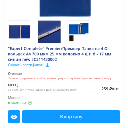
Пластиковые папки для хранения документов
Универсальные аксессуары, как для
транспортировки, так и для долгосрочного хранения
документов.
Изготавливаются из плотного пластика с
хромированными механизмами и фурнитурой, не
подверженными коррозии. Во всех изделиях
"Expert Complete" Premier/Премьер Папка на 4 О-
кольцах A4 700 мкм 25 мм волокно 4 шт. d - 17 мм
предусмотрена система маркировки на корешке, что
синий new EC211430002
обеспечивает удобство систематизации документов
Скачать сертификат
и быстрый поиск. Выпускаются в широкой гамме
цветов и в различных вариантах исполнения.
Оптовая
Зарегистрируйтесь, чтобы узнать цену и получить персональную скидку
• Папки с вкладышами
МРРЦ
259
₽
/
шт.
• Папки пластиковые на резинке
за упак. (от 1 упак. одного цвета/наименования)
• Папки на двух и четырех кольцах
Москва
• Папки с металлическим прижимом
в наличии
• Папки с пружинным скоросшивателем
• Папки-уголки
В корзину
Посмотреть
• Планшеты с зажимом