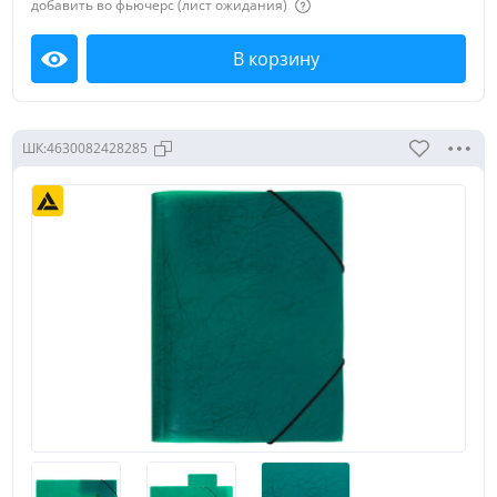
канцелярские принадлежности, необходимые как для
добавить во фьючерс (лист ожидания)
офиса, так и для дома: дыроколы, степлеры, скрепки,
кнопки, зажимы, ножницы, корректоры, ластики,
Показать
В корзину
Посмотреть
маркеры и карандаши.
Сбросить
ШК:
4630082428285