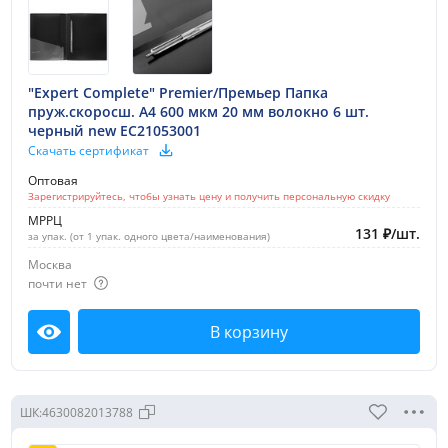
"Expert Complete" Premier/Премьер Папка
пруж.скоросш. A4 600 мкм 20 мм волокно 6 шт.
черный new EC21053001
Скачать сертификат
Оптовая
Зарегистрируйтесь, чтобы узнать цену и получить персональную скидку
МРРЦ
131
₽
/
шт.
за упак. (от 1 упак. одного цвета/наименования)
Москва
почти нет
В корзину
Посмотреть
ШК:
4630082013788