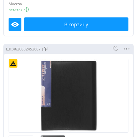
Москва
остаток
В корзину
Посмотреть
ШК:
4630082453607