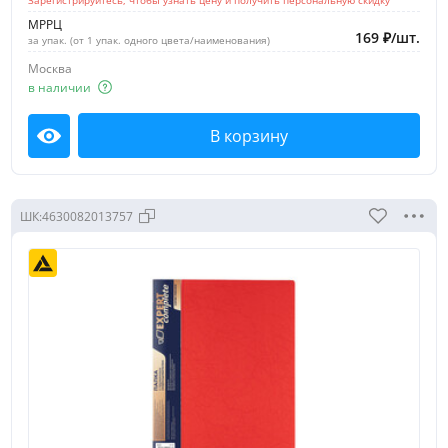
Зарегистрируйтесь, чтобы узнать цену и получить персональную скидку
МРРЦ
169
₽
/
шт.
за упак. (от 1 упак. одного цвета/наименования)
Москва
в наличии
В корзину
Посмотреть
ШК:
4630082013757