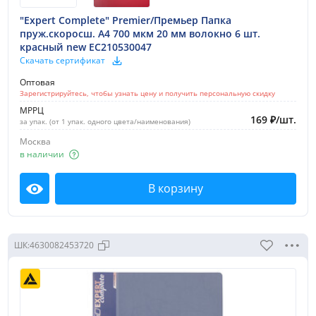
"Expert Complete" Premier/Премьер Папка
пруж.скоросш. A4 700 мкм 20 мм волокно 6 шт.
красный new EC210530047
Скачать сертификат
Оптовая
Зарегистрируйтесь, чтобы узнать цену и получить персональную скидку
МРРЦ
169
₽
/
шт.
за упак. (от 1 упак. одного цвета/наименования)
Москва
в наличии
В корзину
Посмотреть
ШК:
4630082453720