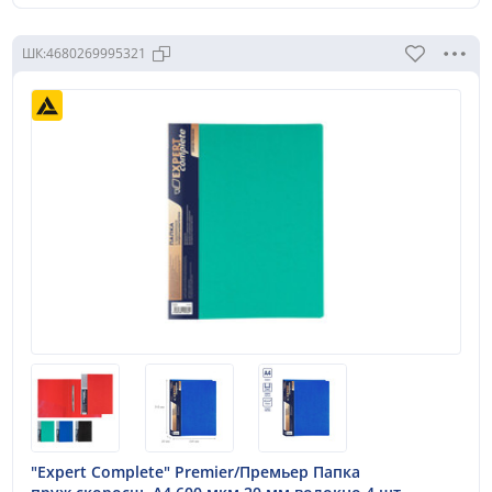
ШК:
4680269995321
"Expert Complete" Premier/Премьер Папка