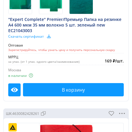
"Expert Complete" Premier/Премьер Папка на резинке
A4 600 мкм 35 мм волокно 5 шт. зеленый new
EC21043003
Скачать сертификат
Оптовая
Зарегистрируйтесь, чтобы узнать цену и получить персональную скидку
МРРЦ
169
₽
/
шт.
за упак. (от 1 упак. одного цвета/наименования)
Москва
в наличии
В корзину
Посмотреть
ШК:
4630082428261