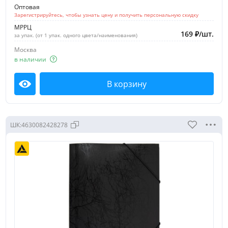
Оптовая
Зарегистрируйтесь, чтобы узнать цену и получить персональную скидку
МРРЦ
169
₽
/
шт.
за упак. (от 1 упак. одного цвета/наименования)
Москва
в наличии
В корзину
Посмотреть
ШК:
4630082428278