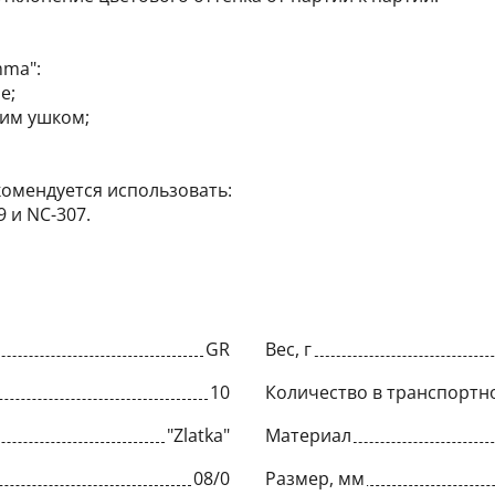
mma":
е;
ким ушком;
комендуется использовать:
 и NC-307.
GR
Вес, г
10
Количество в транспортн
"Zlatka"
Материал
08/0
Размер, мм