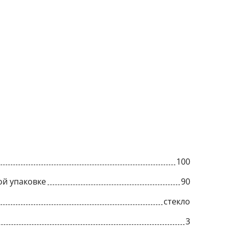
100
ой упаковке
90
стекло
3