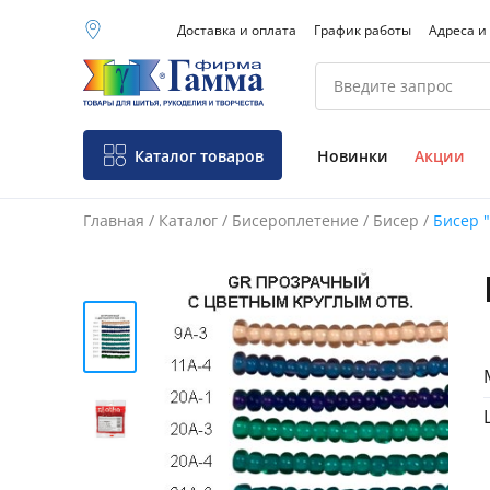
Доставка и оплата
График работы
Адреса и
Москва (основной
склад)
Санкт-Петербург
Новосибирск
Нижний Новгород
Каталог товаров
Новинки
Акции
Екатеринбург
Главная
/
Каталог
/
Бисероплетение
/
Бисер
/
Бисер "
Фо