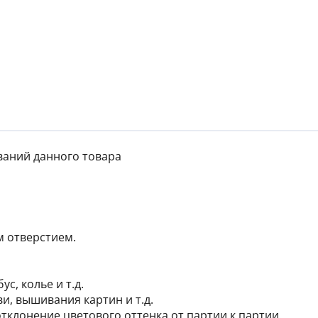
ваний данного товара
м отверстием.
с, колье и т.д.
, вышивания картин и т.д.
тклонение цветового оттенка от партии к партии.