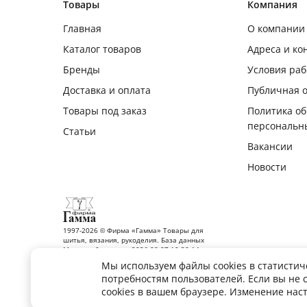
Товары
Компания
Главная
О компании
Каталог товаров
Адреса и ко
Бренды
Условия ра
Доставка и оплата
Публичная 
Товары под заказ
Политика о
персональн
Статьи
Вакансии
Новости
1997-2026 © Фирма «Гамма» Товары для
шитья, вязания, рукоделия. База данных
Москва обновлена: 2026-08-07 10:30:14
Мы используем файлы cookies в статистич
потребностям пользователей. Если вы не 
Все права на фото, тексты, рисунки принадлежат фирме «Гамма». По
cookies в вашем браузере. Изменение нас
правообладателя запрещено. Подробнее о
правовой информации