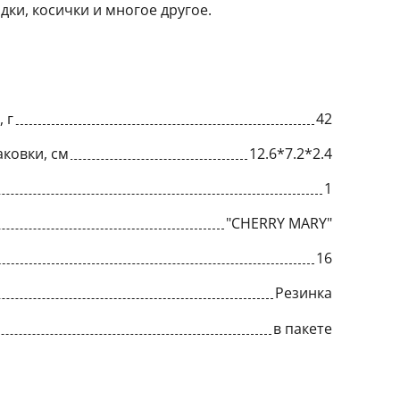
дки, косички и многое другое.
 г
42
ковки, см
12.6*7.2*2.4
1
"CHERRY MARY"
16
Резинка
в пакете