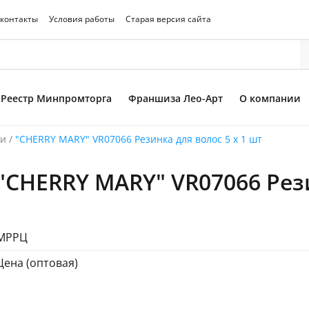
 контакты
Условия работы
Старая версия сайта
Реестр Минпромторга
Франшиза Лео-Арт
О компании
ки
/
"CHERRY MARY" VR07066 Резинка для волос 5 х 1 шт
"CHERRY MARY" VR07066 Рези
то товара
МРРЦ
Цена (оптовая)