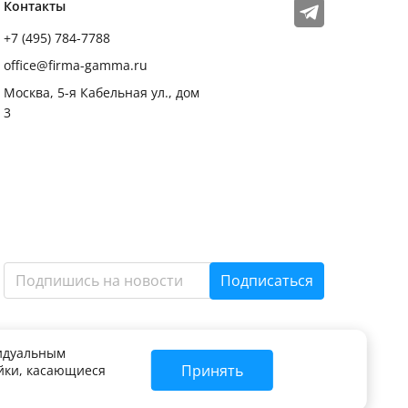
Мы в соцсетях
Телеграм
Контакты
+7 (495) 784-7788
office@firma-gamma.ru
Москва, 5-я Кабельная ул., дом
3
Подписаться
видуальным
Принять
ойки, касающиеся
ие в любой форме, цитирование без письменного разрешения