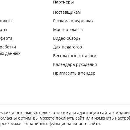
Партнеры
Поставщикам
нтакты
Реклама в журналах
боты
Мастер-классы
оферта
Видео-обзоры
бработки
Для педагогов
ых данных
Бесплатные каталоги
Календарь рукоделия
Пригласить в тендер
еских и рекламных целях, а также для адаптации сайта к инди
согласны с этим, вы можете покинуть сайт или изменить настр
лное или частичное копирование, воспроизведение в печатном виде и/или использован
троек может ограничить функциональность сайта.