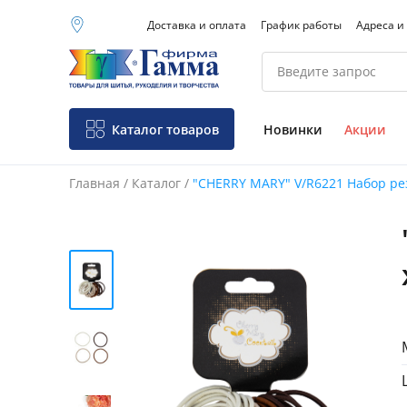
Доставка и оплата
График работы
Адреса и
Москва (основной
склад)
Санкт-Петербург
Новосибирск
Нижний Новгород
Каталог товаров
Новинки
Акции
Екатеринбург
Главная
/
Каталог
/
"CHERRY MARY" V/R6221 Набор рез
Фо