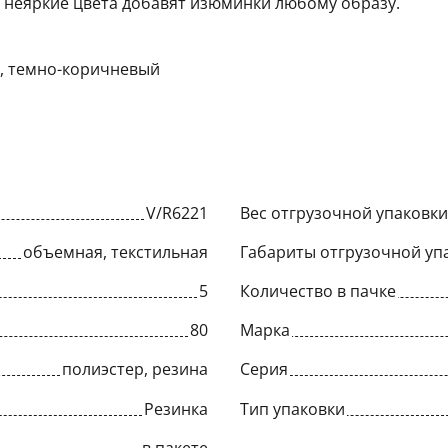
, неяркие цвета добавят изюминки любому образу.
й, темно-коричневый
V/R6221
Вес отгрузочной упаковки,
объемная, текстильная
Габариты отгрузочной упа
5
Количество в пачке
80
Марка
полиэстер, резина
Серия
Резинка
Тип упаковки