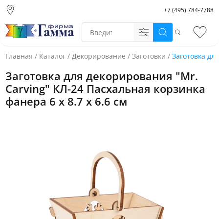
+7 (495) 784-7788
Москва (основной
склад)
Поиск
Избр
Санкт-Петербург
Новосибирск
Главная
/
Каталог
/
Декорирование
/
Заготовки
/
Заготовка для
Нижний Новгород
Заготовка для декорирования "Mr.
Екатеринбург
Carving" КЛ-24 Пасхальная корзинка
фанера 6 х 8.7 х 6.6 см
Фото товара