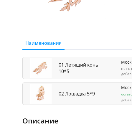
Наименования
Моск
01 Летящий конь
нет в
10*5
добав
Моск
02 Лошадка 5*9
остат
добав
Описание