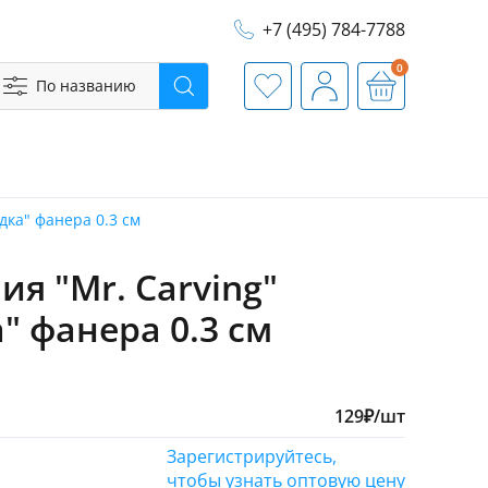
+7 (495) 784-7788
0
По названию
Поиск
Избранное
Профиль
Корзина
дка" фанера 0.3 см
я "Mr. Carving"
" фанера 0.3 см
129
₽
/шт
Зарегистрируйтесь,
чтобы узнать оптовую цену