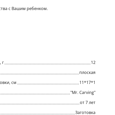
ства с Вашим ребенком.
 г
12
плоская
овки, см
11*17*1
"Mr. Carving"
от 7 лет
Заготовка