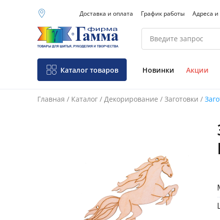
Доставка и оплата
График работы
Адреса и
Москва (основной
склад)
Санкт-Петербург
Новосибирск
Нижний Новгород
Каталог товаров
Новинки
Акции
Екатеринбург
Главная
/
Каталог
/
Декорирование
/
Заготовки
/
Заго
Фо