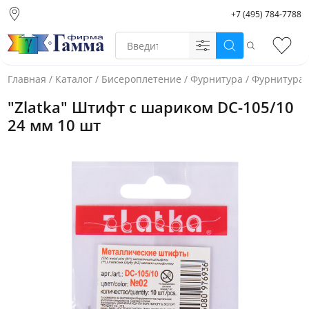
+7 (495) 784-7788
Москва (основной
склад)
Поиск
Избр
Санкт-Петербург
Новосибирск
Главная
/
Каталог
/
Бисероплетение
/
Фурнитура
/
Фурнитура 
Нижний Новгород
"Zlatka" Штифт с шариком DC-105/10
Екатеринбург
24 мм 10 шт
Фото товара