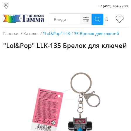
+7 (495) 784-7788
Москва (основной
склад)
Поиск
Избр
Санкт-Петербург
Новосибирск
Главная
/
Каталог
/
"Lol&Pop" LLK-135 Брелок для ключей
Нижний Новгород
"Lol&Pop" LLK-135 Брелок для ключей
Екатеринбург
Фото товара