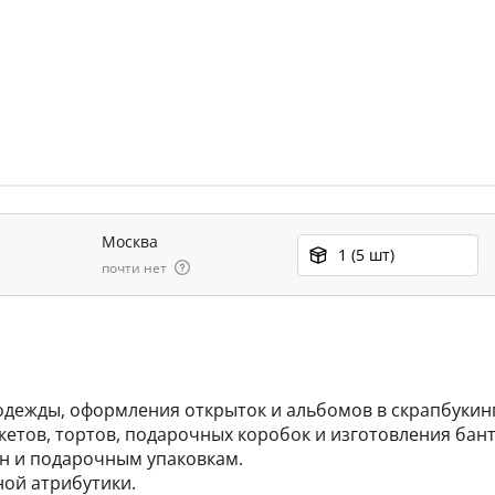
Москва
1 (5 шт)
почти нет
одежды, оформления открыток и альбомов в скрапбукинг
кетов, тортов, подарочных коробок и изготовления бан
н и подарочным упаковкам.
ой атрибутики.