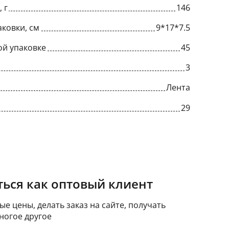
 г
146
ковки, см
9*17*7.5
ой упаковке
45
3
Лента
29
ься как оптовый клиент
е цены, делать заказ на сайте, получать
ногое другое