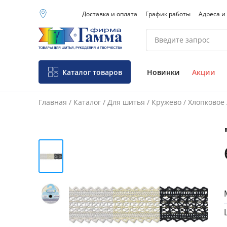
Доставка и оплата
График работы
Адреса и
Москва (основной
склад)
Санкт-Петербург
Новосибирск
Нижний Новгород
Каталог товаров
Новинки
Акции
Екатеринбург
Главная
/
Каталог
/
Для шитья
/
Кружево
/
Хлопковое
Фо