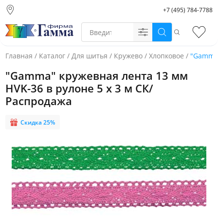
+7 (495) 784-7788
Москва (основной
склад)
Поиск
Избр
Санкт-Петербург
Новосибирск
Главная
/
Каталог
/
Для шитья
/
Кружево
/
Хлопковое
/
"Gamma"
Нижний Новгород
"Gamma" кружевная лента 13 мм
Екатеринбург
HVK-36 в рулоне 5 x 3 м СК/
Распродажа
Скидка 25%
Фото товара