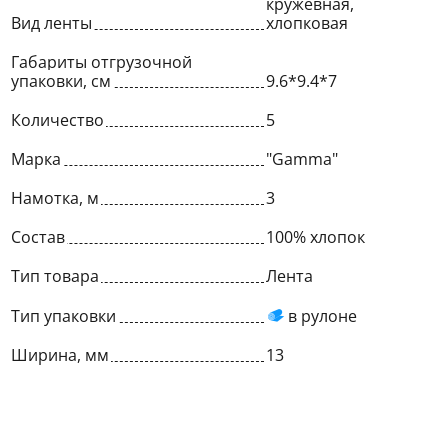
кружевная,
Вид ленты
хлопковая
Габариты отгрузочной
упаковки, см
9.6*9.4*7
Количество
5
Марка
"Gamma"
Намотка, м
3
Состав
100% хлопок
Тип товара
Лента
Тип упаковки
в рулоне
Ширина, мм
13