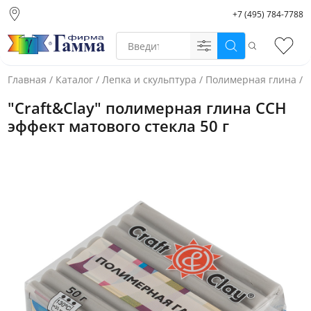
+7 (495) 784-7788
Москва (основной
склад)
Поиск
Избр
Санкт-Петербург
Новосибирск
Главная
/
Каталог
/
Лепка и скульптура
/
Полимерная глина
/
"
Нижний Новгород
"Craft&Clay" полимерная глина CCH
Екатеринбург
эффект матового стекла 50 г
Фото товара