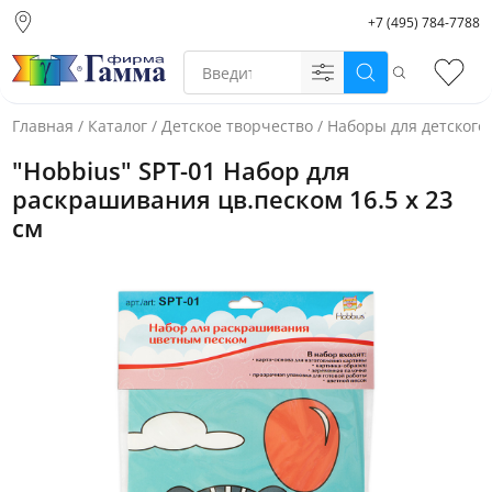
+7 (495) 784-7788
Москва (основной
склад)
Поиск
Избр
Санкт-Петербург
Новосибирск
Главная
/
Каталог
/
Детское творчество
/
Наборы для детского
Нижний Новгород
"Hobbius" SPT-01 Набор для
Екатеринбург
раскрашивания цв.песком 16.5 x 23
см
Фото товара