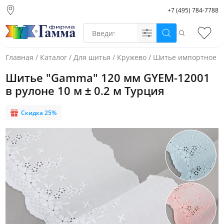
+7 (495) 784-7788
Москва (основной
склад)
Поиск
Избр
Санкт-Петербург
Новосибирск
Главная
/
Каталог
/
Для шитья
/
Кружево
/
Шитье импортное
/
Нижний Новгород
Шитье "Gamma" 120 мм GYEM-12001
Екатеринбург
в рулоне 10 м ± 0.2 м Турция
Скидка 25%
Фото товара