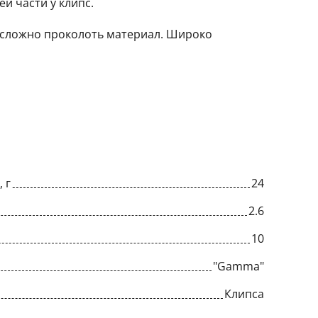
й части у клипс.
й сложно проколоть материал. Широко
 г
24
2.6
10
"Gamma"
Клипса