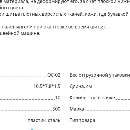
 материала, не деформируют его, за счет плоской нижне
ого цвета.
ри шитье плотных ворсистых тканей, кожи, где булавко
 /квилтинге/ и при окантовке во время шитья.
 швейной машине.
QC-02
Вес отгрузочной упаковки,
10.5*7.8*1.5
Длина, см
10
Количество в пачке
500
Марка
пластик, сталь
Тип товара