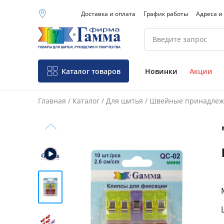
Доставка и оплата
График работы
Адреса и
Москва (основной
склад)
Санкт-Петербург
Новосибирск
Нижний Новгород
Каталог товаров
Новинки
Акции
Екатеринбург
Главная
/
Каталог
/
Для шитья
/
Швейные принадлеж
Фо