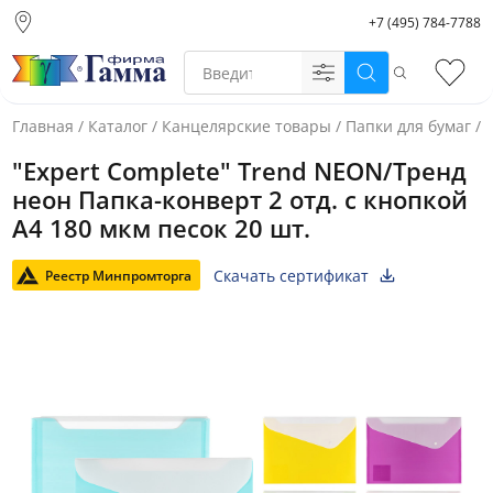
+7 (495) 784-7788
Москва (основной
склад)
Поиск
Избр
Санкт-Петербург
Новосибирск
Главная
/
Каталог
/
Канцелярские товары
/
Папки для бумаг
/
Нижний Новгород
"Expert Complete" Trend NEON/Тренд
Екатеринбург
неон Папка-конверт 2 отд. с кнопкой
A4 180 мкм песок 20 шт.
Скачать сертификат
Реестр Минпромторга
Фото товара