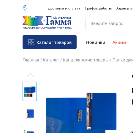
Доставка и оплата
График работы
Адреса и
Москва (основной
склад)
Санкт-Петербург
Новосибирск
Нижний Новгород
Каталог товаров
Новинки
Акции
Екатеринбург
Главная
/
Каталог
/
Канцелярские товары
/
Папки для
Фо