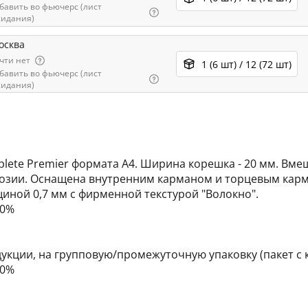
бавить во фьючерс (лист
идания)
осква
чти нет
1 (6 шт) / 12 (72 шт)
бавить во фьючерс (лист
идания)
ete Premier формата А4. Ширина корешка - 20 мм. Вмещ
зии. Оснащена внутренним карманом и торцевым карм
иной 0,7 мм с фирменной текстурой "Волокно".
10%
укции, на групповую/промежуточную упаковку (пакет с 
10%