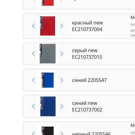
М
красный new
по
EC210737004
до
ож
серый new
EC210737015
синий 2205547
синий new
EC210737002
М
по
черный 2205546