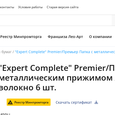
 контакты
Условия работы
Старая версия сайта
Реестр Минпромторга
Франшиза Лео-Арт
О компании
 бумаг
/
"Expert Complete" Premier/Премьер Папка с металличе
"Expert Complete" Premier/
то товара
металлическим прижимом A
волокно 6 шт.
Скачать сертификат
Реестр Минпромторга