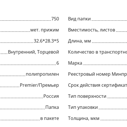
750
Вид папки
мет. прижим
Вместимость, листов
32.6*28.3*5
Длина, мм
Внутренний, Торцевой
Количество в транспортн
6
Марка
полипропилен
Реестровый номер Минп
Premier/Премьер
Срок действия сертифика
Россия
Тип поверхности
Папка
Тип упаковки
в пакете
Толщина, мкм