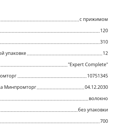
с прижимом
120
310
ой упаковке
12
"Expert Complete"
ромторг
10751345
та Минпромторг
04.12.2030
волокно
без упаковки
700