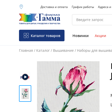
Доставка и оплата
График работы
Адреса и
Москва (основной
склад)
Санкт-Петербург
Новосибирск
Нижний Новгород
Каталог товаров
Новинки
Акции
Екатеринбург
Главная
/
Каталог
/
Вышивание
/
Наборы для вышив
Фо