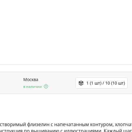
Москва
1 (1 шт) / 10 (10 шт)
в наличии
астворимый флизелин с напечатанным контуром, хлопча
струкция по вышиванию с иллюстрациями. Каждый шаг,