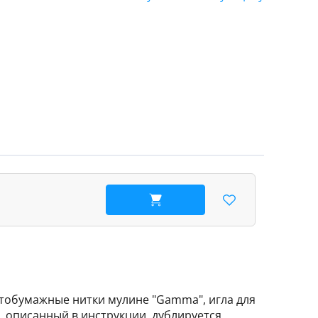
В корзину
тобумажные нитки мулине "Gamma", игла для
 описанный в инструкции, дублируется