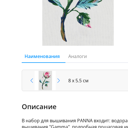
Наименования
Аналоги
8 х 5.5 см
Описание
В набор для вышивания PANNA входит: водор
вышивания "Gamma", подробная пошаговая ин