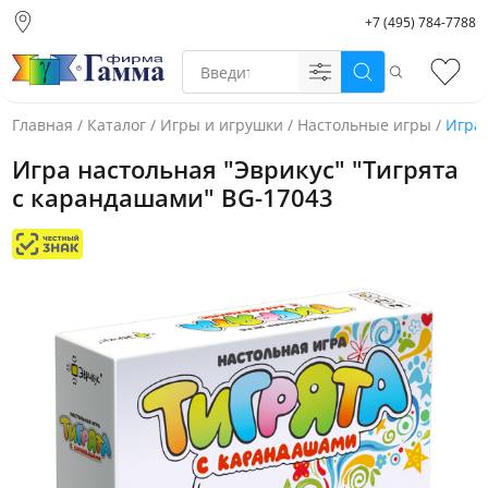
+7 (495) 784-7788
Москва (основной
склад)
Поиск
Избр
Санкт-Петербург
Новосибирск
Главная
/
Каталог
/
Игры и игрушки
/
Настольные игры
/
Игра 
Нижний Новгород
Игра настольная "Эврикус" "Тигрята
Екатеринбург
с карандашами" BG-17043
Фото товара