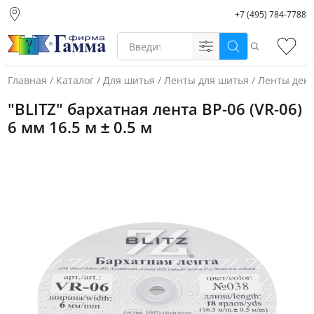
+7 (495) 784-7788
Москва (основной
склад)
Поиск
Избр
Санкт-Петербург
Новосибирск
Главная
/
Каталог
/
Для шитья
/
Ленты для шитья
/
Ленты дек
Нижний Новгород
"BLITZ" бархатная лента ВР-06 (VR-06)
Екатеринбург
6 мм 16.5 м ± 0.5 м
Фото товара