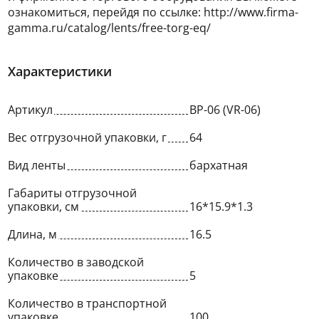
ознакомиться, перейдя по ссылке: http://www.firma-
gamma.ru/catalog/lents/free-torg-eq/
Характеристики
Артикул
ВР-06 (VR-06)
Вес отгрузочной упаковки, г
64
Вид ленты
бархатная
Габариты отгрузочной
упаковки, см
16*15.9*1.3
Длина, м
16.5
Количество в заводской
упаковке
5
Количество в транспортной
упаковке
100