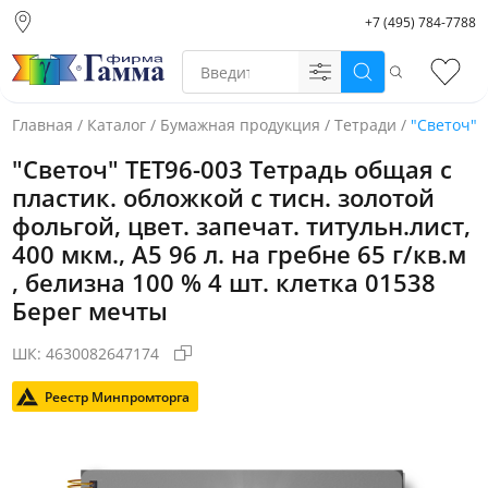
+7 (495) 784-7788
Москва (основной
склад)
Поиск
Избр
Санкт-Петербург
Новосибирск
Главная
/
Каталог
/
Бумажная продукция
/
Тетради
/
"Светоч" Т
Нижний Новгород
"Светоч" ТЕТ96-003 Тетрадь общая с
Екатеринбург
пластик. обложкой с тисн. золотой
фольгой, цвет. запечат. титульн.лист,
400 мкм., A5 96 л. на гребне 65 г/кв.м
, белизна 100 % 4 шт. клетка 01538
Берег мечты
ШК:
4630082647174
Реестр Минпромторга
Фото товара