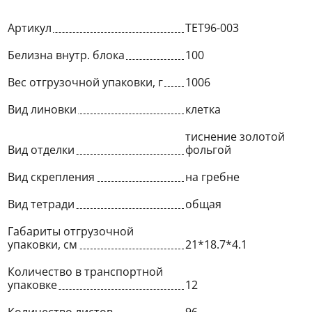
Артикул
ТЕТ96-003
Белизна внутр. блока
100
Вес отгрузочной упаковки, г
1006
Вид линовки
клетка
тиснение золотой
Вид отделки
фольгой
Вид скрепления
на гребне
Вид тетради
общая
Габариты отгрузочной
упаковки, см
21*18.7*4.1
Количество в транспортной
упаковке
12