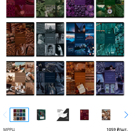
МРРЦ
1059
₽
/
шт.