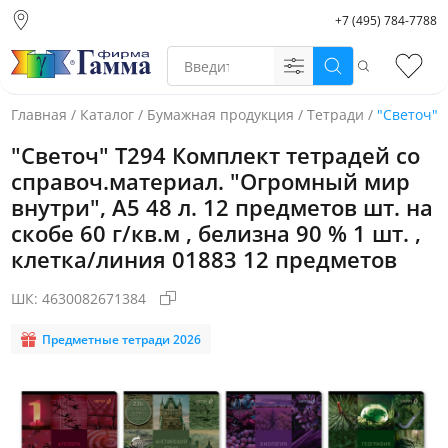
+7 (495) 784-7788
Москва (основной
склад)
Поиск
Избр
Санкт-Петербург
Новосибирск
Главная
/
Каталог
/
Бумажная продукция
/
Тетради
/
"Светоч" 
Нижний Новгород
"Светоч" Т294 Комплект тетрадей со
Екатеринбург
справоч.материал. "Огромный мир
внутри", A5 48 л. 12 предметов шт. на
скобе 60 г/кв.м , белизна 90 % 1 шт. ,
клетка/линия 01883 12 предметов
ШК:
4630082671384
Предметные тетради 2026
Фото товара