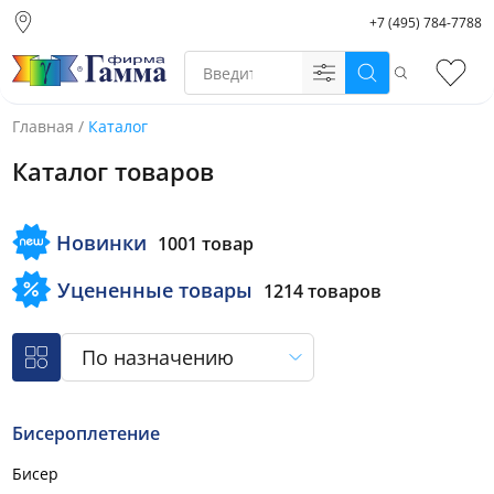
+7 (495) 784-7788
Москва (основной
склад)
Поиск
Избр
Санкт-Петербург
Новосибирск
Главная
/
Каталог
Нижний Новгород
Каталог товаров
Екатеринбург
Новинки
1001 товар
Уцененные товары
1214 товаров
По назначению
Бисероплетение
Бисер