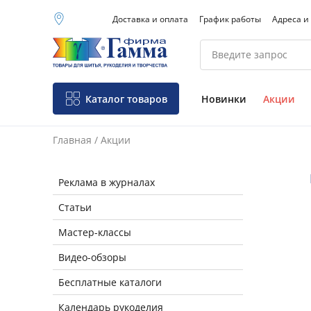
Доставка и оплата
График работы
Адреса и
Москва (основной
склад)
Санкт-Петербург
Новосибирск
Нижний Новгород
Каталог товаров
Новинки
Акции
Екатеринбург
Главная
/
Акции
Ли
Реклама в журналах
Статьи
Мастер-классы
Видео-обзоры
Бесплатные каталоги
Календарь рукоделия