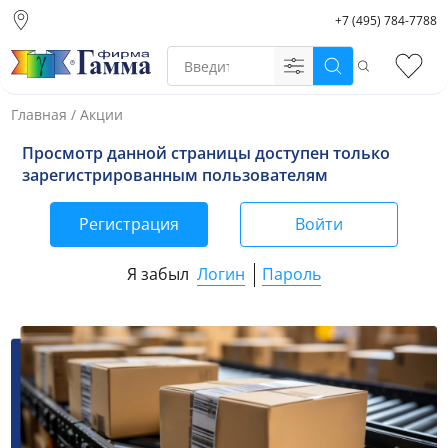
+7 (495) 784-7788
Москва (основной
склад)
Поиск
Избр
Санкт-Петербург
Новосибирск
Главная
/
Акции
Нижний Новгород
Личный кабинет
Просмотр данной страницы доступен только
Екатеринбург
зарегистрированным пользователям
Регистрация
Войти
Логин
Пароль
Я забыл