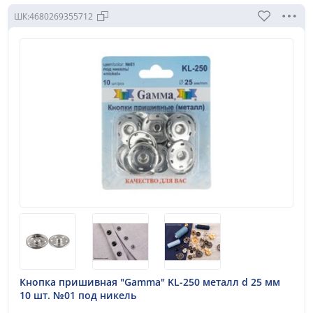
Под золото
ШК:
4680269355712
Показать все
Количество в пачке:
3
4
15
20
6
8
Показать все
Страна происхождения:
Китай
Малайзия
Кнопка пришивная "Gamma" KL-250 металл d 25 мм
10 шт. №01 под никель
Чехия