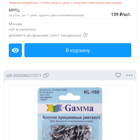
Зарегистрируйтесь, чтобы узнать цену и получить персональную скидку
курточные
МРРЦ
магнитные
139
₽
/
шт.
за упак. (от 1 упак. одного цвета/наименования)
пластиковые
Москва
нет в наличии
пришивные
добавить во фьючерс (лист ожидания)
рубашечные
В корзину
с метал. верхом
Посмотреть
Скрыть
Диаметр, мм:
ШК:
4606080272571
6
7-12
7
7, 10, 15, 20
8
8.2
Показать все