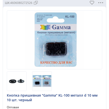
Бренд:
ШК:
4606080272526
"Gamma"
"KOH-I-NOOR"
"PRYM"
"BLITZ"
"Micron"
Участвует в акции:
Скидка 25%
Скидка 50%
Вид кнопок
"альфа"
"альфа" с пластиковым верхом
Кнопка пришивная "Gamma" KL-100 металл d 10 мм
"с глазком"
10 шт. черный
кольцевые
Оптовая