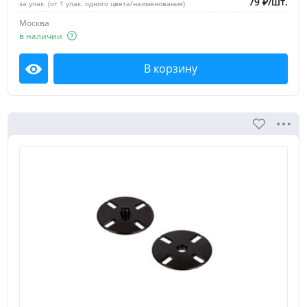
79
₽
/
шт.
за упак. (от 1 упак. одного цвета/наименования)
Москва
в наличии
В корзину
Посмотреть