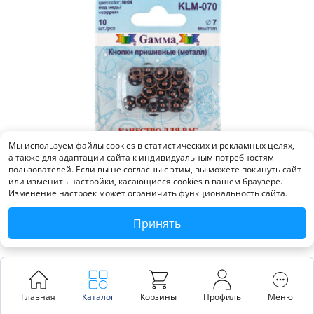
Мы используем файлы cookies в статистических и рекламных целях,
а также для адаптации сайта к индивидуальным потребностям
пользователей. Если вы не согласны с этим, вы можете покинуть сайт
или изменить настройки, касающиеся cookies в вашем браузере.
Изменение настроек может ограничить функциональность сайта.
Принять
Кнопка пришивная "Gamma" KLM-070 металл d 7 мм
10 шт. №04 под медь
Оптовая
Зарегистрируйтесь, чтобы узнать цену и получить персональную скидку
МРРЦ
109
₽
/
шт.
Главная
Каталог
Корзины
Профиль
Меню
за упак. (от 1 упак. одного цвета/наименования)