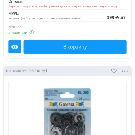
Оптовая
Германия
Зарегистрируйтесь, чтобы узнать цену и получить персональную скидку
Тайвань (Китай)
МРРЦ
399
₽
/
шт.
за упак. (от 1 упак. одного цвета/наименования)
Турция
Москва
в наличии
Показать
В корзину
Посмотреть
Сбросить
ШК:
4680269355736