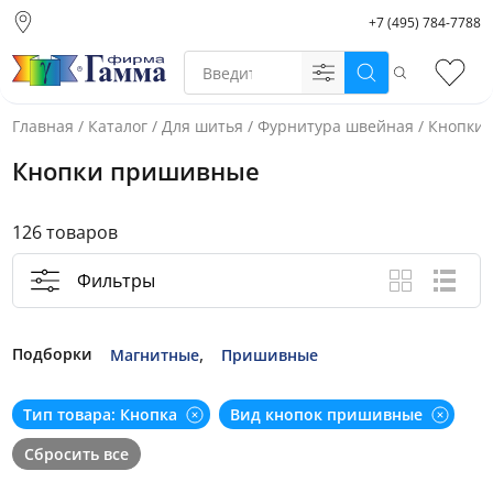
+7 (495) 784-7788
Москва (основной
склад)
Поиск
Избр
Санкт-Петербург
Новосибирск
Главная
/
Каталог
/
Для шитья
/
Фурнитура швейная
/
Кнопки
Нижний Новгород
Кнопки пришивные
Екатеринбург
126 товаров
Фильтры
Вид каталога
Крупные ф
Спис
,
Подборки
Магнитные
Пришивные
Зажимы для шнуров
Тип товара: Кнопка
Вид кнопок пришивные
Концевики для шнуров
Сбросить все
Люверсы и блочки