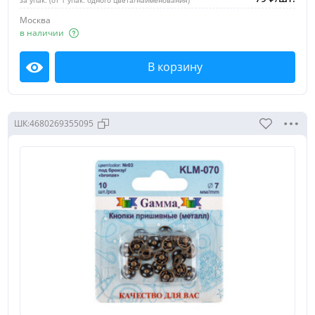
Москва
в наличии
В корзину
Посмотреть
ШК:
4680269355095