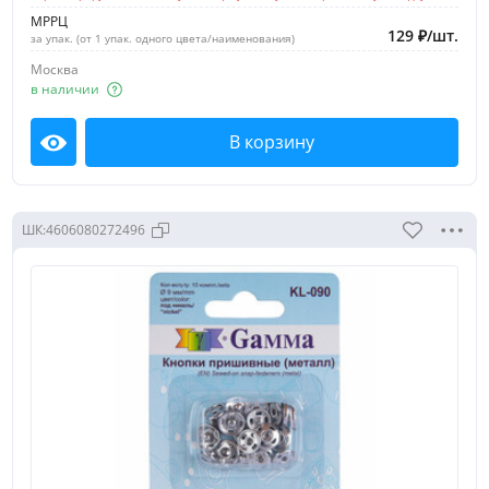
МРРЦ
129
₽
/
шт.
за упак. (от 1 упак. одного цвета/наименования)
Москва
в наличии
В корзину
Посмотреть
ШК:
4606080272496