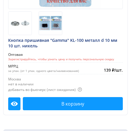
1000-2000 руб.
Показать все
Новинки:
1 месяц
Кнопка пришивная "Gamma" KL-100 металл d 10 мм
10 шт. никель
2 месяца
Оптовая
3 месяца
Зарегистрируйтесь, чтобы узнать цену и получить персональную скидку
МРРЦ
Распродажа
139
₽
/
шт.
за упак. (от 1 упак. одного цвета/наименования)
25%
Москва
нет в наличии
50%
добавить во фьючерс (лист ожидания)
Тип товара:
В корзину
Посмотреть
Кнопка
Застежка