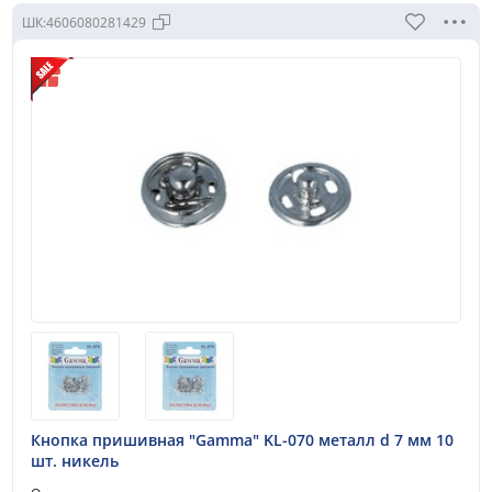
ШК:
4606080281429
Кнопки
Пуговицы
Хольнитены
Цепи декоративные
Фурнитура для одежды
Фурнитура для белья
Фурнитура для сумок
Фурнитура для штор
Кнопка пришивная "Gamma" KL-070 металл d 7 мм 10
шт. никель