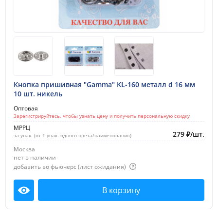
Материал:
латунь
металл
пластик
нержавеющая сталь
Кнопка пришивная "Gamma" KL-160 металл d 16 мм
нержавеющий сплав
10 шт. никель
цинковый сплав
Оптовая
Зарегистрируйтесь, чтобы узнать цену и получить персональную скидку
Цвет
МРРЦ
279
₽
/
шт.
за упак. (от 1 упак. одного цвета/наименования)
Ассорти
Москва
нет в наличии
Белый
добавить во фьючерс (лист ожидания)
Прозрачный
В корзину
Чёрный
Посмотреть
Под бронзу