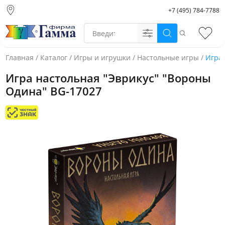
+7 (495) 784-7788
Москва (основной
склад)
Поиск
Избр
Санкт-Петербург
Новосибирск
Главная
/
Каталог
/
Игры и игрушки
/
Настольные игры
/
Игра 
Нижний Новгород
Игра настольная "Эврикус" "Вороны
Екатеринбург
Одина" BG-17027
Фото товара