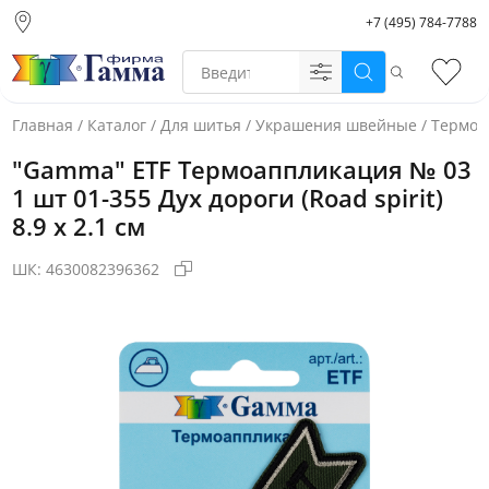
+7 (495) 784-7788
Москва (основной
склад)
Поиск
Избр
Санкт-Петербург
Новосибирск
Главная
/
Каталог
/
Для шитья
/
Украшения швейные
/
Термоа
Нижний Новгород
"Gamma" ETF Термоаппликация № 03
Екатеринбург
1 шт 01-355 Дух дороги (Road spirit)
8.9 х 2.1 см
ШК:
4630082396362
Фото товара