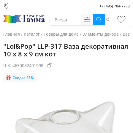
+7 (495) 784-7788
Москва (основной
склад)
Поиск
Избр
Санкт-Петербург
Новосибирск
Главная
/
Каталог
/
Товары для дома
/
Элементы декора
/
Вазы
Нижний Новгород
"Lol&Pop" LLP-317 Ваза декоративная
Екатеринбург
10 х 8 х 9 см кот
ШК:
4630082401998
Скидка 25%
Фото товара