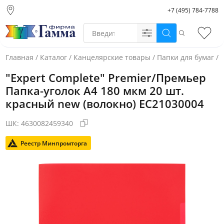
+7 (495) 784-7788
Москва (основной
склад)
Поиск
Избр
Санкт-Петербург
Новосибирск
Главная
/
Каталог
/
Канцелярские товары
/
Папки для бумаг
/
Нижний Новгород
"Expert Complete" Premier/Премьер
Екатеринбург
Папка-уголок A4 180 мкм 20 шт.
красный new (волокно) EC21030004
ШК:
4630082459340
Реестр Минпромторга
Фото товара