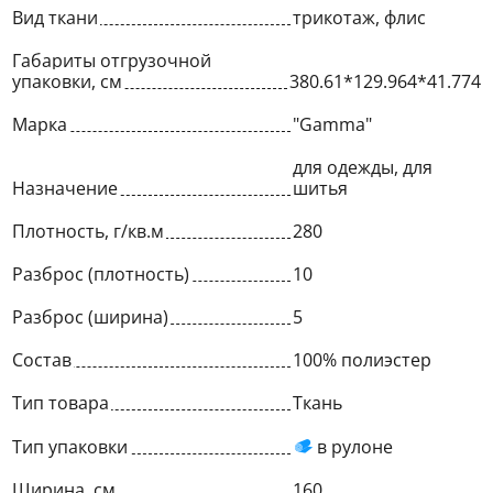
Вид ткани
трикотаж, флис
Габариты отгрузочной
упаковки, см
380.61*129.964*41.774
Марка
"Gamma"
для одежды, для
Назначение
шитья
Плотность, г/кв.м
280
Разброс (плотность)
10
Разброс (ширина)
5
Состав
100% полиэстер
Тип товара
Ткань
Тип упаковки
в рулоне
Ширина, см
160