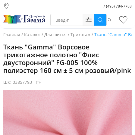
+7 (495) 784-7788
Москва (основной
склад)
Поиск
Избр
Санкт-Петербург
Новосибирск
Главная
/
Каталог
/
Для шитья
/
Трикотаж
/
Ткань "Gamma" Вор
Нижний Новгород
Ткань "Gamma" Ворсовое
Екатеринбург
трикотажное полотно "Флис
двусторонний" FG-005 100%
полиэстер 160 см ± 5 см розовый/pink
ШК:
03857793
Фото товара