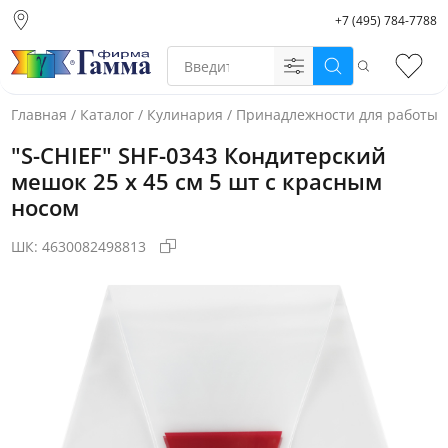
+7 (495) 784-7788
Москва (основной
склад)
Поиск
Избр
Санкт-Петербург
Новосибирск
Главная
/
Каталог
/
Кулинария
/
Принадлежности для работы 
Нижний Новгород
"S-CHIEF" SHF-0343 Кондитерский
Екатеринбург
мешок 25 х 45 см 5 шт с красным
носом
ШК:
4630082498813
Фото товара