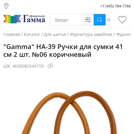
+7 (495) 784-7788
Москва (основной
склад)
Поиск
Избр
Санкт-Петербург
Новосибирск
Главная
/
Каталог
/
Для шитья
/
Фурнитура швейная
/
Фурниту
Нижний Новгород
"Gamma" HA-39 Ручки для сумки 41
Екатеринбург
см 2 шт. №06 коричневый
ШК:
4630082545159
Фото товара