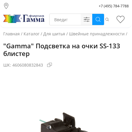
+7 (495) 784-7788
Москва (основной
склад)
Поиск
Избр
Санкт-Петербург
Новосибирск
Главная
/
Каталог
/
Для шитья
/
Швейные принадлежности
/
С
Нижний Новгород
"Gamma" Подсветка на очки SS-133
Екатеринбург
блистер
ШК:
4606080832843
Фото товара