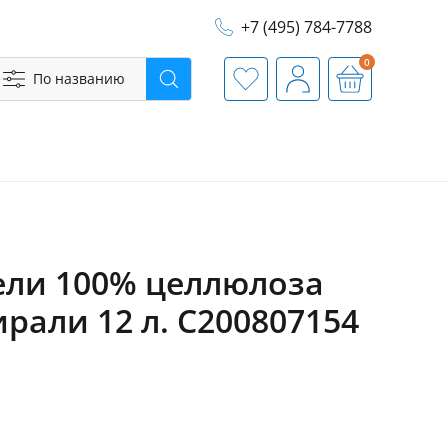
+7 (495) 784-7788
0
По названию
Поиск
Избранное
Профиль
Корзина
ели 100% целлюлоза
пирали 12 л. C200807154