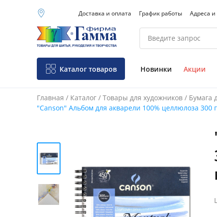
Доставка и оплата
График работы
Адреса и
Москва (основной
склад)
Санкт-Петербург
Новосибирск
Нижний Новгород
Каталог товаров
Новинки
Акции
Екатеринбург
Главная
/
Каталог
/
Товары для художников
/
Бумага 
"Canson" Альбом для акварели 100% целлюлоза 300 г/
Фо