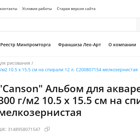
 контакты
Условия работы
Старая версия сайта
Реестр Минпромторга
Франшиза Лео-Арт
О компании
для рисования
/
м2 10.5 х 15.5 см на спирали 12 л. C200807154 мелкозернистая
"Canson" Альбом для аквар
то товара
300 г/м2 10.5 х 15.5 см на с
мелкозернистая
ШК:
3148958071547