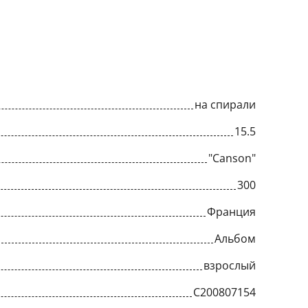
на спирали
15.5
"Canson"
300
Франция
Альбом
взрослый
C200807154