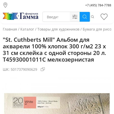
+7 (495) 784-7788
Москва (основной
склад)
Поиск
Избр
Санкт-Петербург
Новосибирск
Главная
/
Каталог
/
Товары для художников
/
Бумага для рисо
Нижний Новгород
"St. Cuthberts Mill" Альбом для
Екатеринбург
акварели 100% хлопок 300 г/м2 23 х
31 см склейка с одной стороны 20 л.
T45930001011C мелкозернистая
ШК:
5017379090629
Фото товара