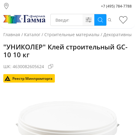
+7 (495) 784-7788
Москва (основной
склад)
Поиск
Избр
Санкт-Петербург
Новосибирск
Главная
/
Каталог
/
Строительные материалы
/
Декоративные
Нижний Новгород
"УНИКОЛЕР" Клей строительный GC-
Екатеринбург
10 10 кг
ШК:
4630082605624
Реестр Минпромторга
Фото товара