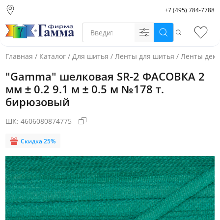
+7 (495) 784-7788
Москва (основной
склад)
Поиск
Избр
Санкт-Петербург
Новосибирск
Главная
/
Каталог
/
Для шитья
/
Ленты для шитья
/
Ленты дек
Нижний Новгород
"Gamma" шелковая SR-2 ФАСОВКА 2
Екатеринбург
мм ± 0.2 9.1 м ± 0.5 м №178 т.
бирюзовый
ШК:
4606080874775
Скидка 25%
Фото товара