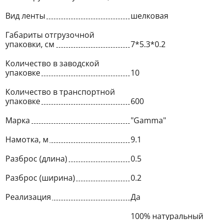
Вид ленты
шелковая
Габариты отгрузочной
упаковки, см
7*5.3*0.2
Количество в заводской
упаковке
10
Количество в транспортной
упаковке
600
Марка
"Gamma"
Намотка, м
9.1
Разброс (длина)
0.5
Разброс (ширина)
0.2
Реализация
Да
100% натуральный