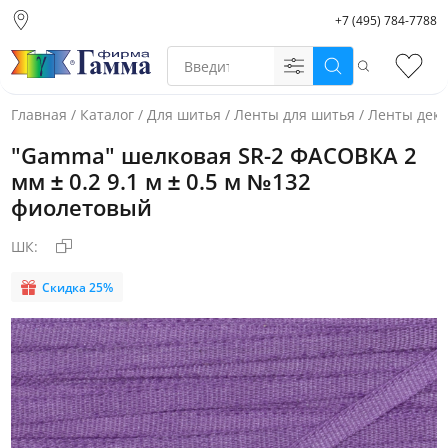
+7 (495) 784-7788
Москва (основной
склад)
Поиск
Избр
Санкт-Петербург
Новосибирск
Главная
/
Каталог
/
Для шитья
/
Ленты для шитья
/
Ленты дек
Нижний Новгород
"Gamma" шелковая SR-2 ФАСОВКА 2
Екатеринбург
мм ± 0.2 9.1 м ± 0.5 м №132
фиолетовый
ШК:
Скидка 25%
Фото товара